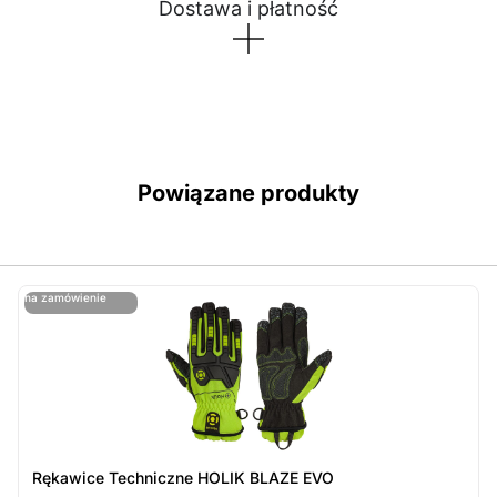
Dostawa i płatność
Powiązane produkty
ostatnie sztuki
na zamówienie
ost
n
Rękawice Techniczne HOLIK BLAZE EVO