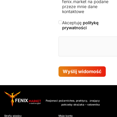
fenix.market na podane
przeze mnie dane
kontaktowe
Akceptuję
politykę
prywatności
Wyślij widomość
Pasjonaci pożarnictwa, praktycy, znający
potrzeby strażaka – ratownika
Strefa wiedzy
Moje konto