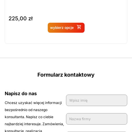
225,00
zł
Produkt dostępny na
wybierz opcje
zamówienie
Formularz kontaktowy
Napisz do nas
Chcesz uzyskać więcej informacji
bezpośrednio od naszego
konsultanta. Napisz co ciebie
najbardziej interesuje. Zamówienia,
konsultacje, realizacja