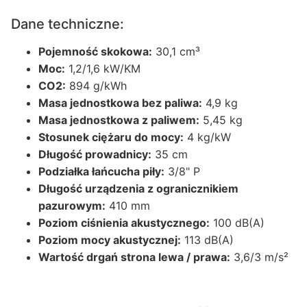
Dane techniczne:
Pojemność skokowa:
30,1 cm³
Moc:
1,2/1,6 kW/KM
CO2:
894 g/kWh
Masa jednostkowa bez paliwa:
4,9 kg
Masa jednostkowa z paliwem:
5,45 kg
Stosunek ciężaru do mocy:
4 kg/kW
Długość prowadnicy:
35 cm
Podziałka łańcucha piły:
3/8" P
Długość urządzenia z ogranicznikiem
pazurowym:
410 mm
Poziom ciśnienia akustycznego:
100 dB(A)
Poziom mocy akustycznej:
113 dB(A)
Wartość drgań strona lewa / prawa:
3,6/3 m/s²