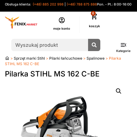
Obsługa klienta:
(+48) 885 202 998
|
(+48) 788 875 886
Pon. - Pt.: 8:00-16:00
0
moje konto
Kategorie
Strona
>
Sprzęt marki Stihl
>
Pilarki łańcuchowe
>
Spalinowe
> Pilarka
główna
STIHL MS 162 C-BE
Pilarka STIHL MS 162 C-BE