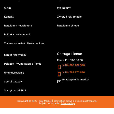
O nas
Mój koszyk
Kontakt
Zwroty i reklamacje
Regulamin newslettera
Regulamin sklepu
Polityka prywatności
Zmiana ustawień plików cookies
Obsługa klienta:
Sprzęt ratowniczy
Pon. - Pt.: 8:00-16:00
Pojazdy i Wyposażenie Remiz
(+48) 885 202 998
(+48) 788 875 886
Umundurowanie
kontakt@fenix.market
Sport i gadżety
Sprzęt marki Stihl
Copyright © 2025 Fenix Market | Wszystkie prawa do treści zastrzeżone.
Projekt i wdrożenie:
Scharmach.pl