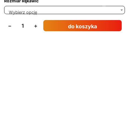
Rozmiar Rękawic
Wybierz opcję
−
+
do koszyka