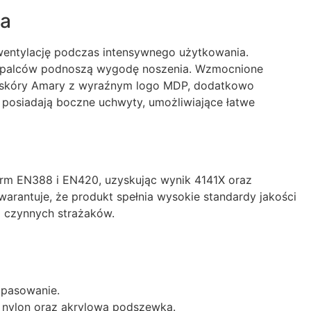
ia
wentylację podczas intensywnego użytkowania.
h palców podnoszą wygodę noszenia. Wzmocnione
e skóry Amary z wyraźnym logo MDP, dodatkowo
 posiadają boczne uchwyty, umożliwiające łatwe
rm EN388 i EN420, uzyskując wynik 4141X oraz
warantuje, że produkt spełnia wysokie standardy jakości
a czynnych strażaków.
opasowanie.
, nylon oraz akrylowa podszewka.