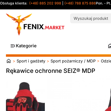
Obsługa klienta:
(+48) 885 202 998
|
(+48) 788 875 886
Pon. - Pt
Kategorie
Strona
>
Sport i gadżety
>
Sport pożarniczy / MDP
>
Odzi
główna
Rękawice ochronne SEIZ® MDP