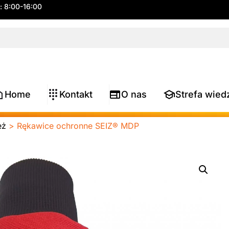
.: 8:00-16:00
Home
Kontakt
O nas
Strefa wied
eż
> Rękawice ochronne SEIZ® MDP