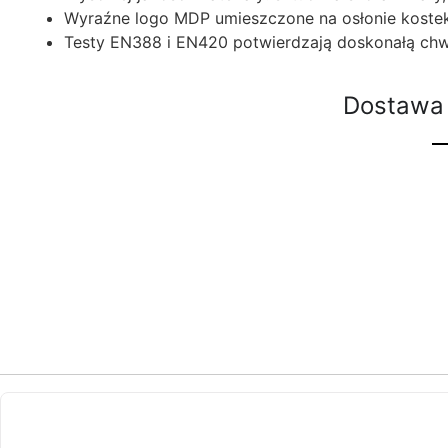
Wyraźne logo MDP umieszczone na osłonie kostek
Testy EN388 i EN420 potwierdzają doskonałą chw
Dostawa 
ostatnie sztuki
na zamówienie