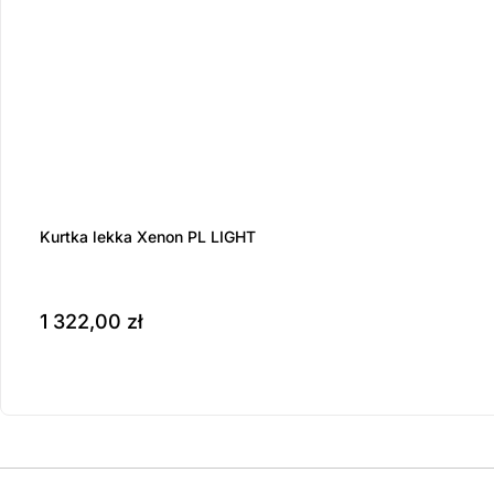
Kurtka lekka Xenon PL LIGHT
1 322,00
zł
Produkt dostępny na z
do koszyka