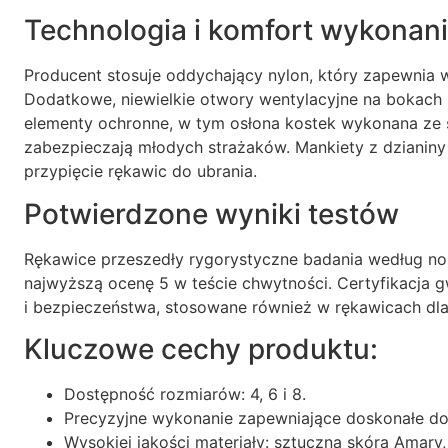
Technologia i komfort wykonan
Producent stosuje oddychający nylon, który zapewnia 
Dodatkowe, niewielkie otwory wentylacyjne na bokac
elementy ochronne, w tym osłona kostek wykonana z
zabezpieczają młodych strażaków. Mankiety z dzianiny
przypięcie rękawic do ubrania.
Potwierdzone wyniki testów
Rękawice przeszedły rygorystyczne badania według no
najwyższą ocenę 5 w teście chwytności. Certyfikacja g
i bezpieczeństwa, stosowane również w rękawicach dl
Kluczowe cechy produktu:
Dostępność rozmiarów: 4, 6 i 8.
Precyzyjne wykonanie zapewniające doskonałe d
Wysokiej jakości materiały: sztuczna skóra Amary