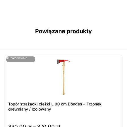
Powiązane produkty
ostatnie sztuki
na zamówienie
ost
n
Topór strażacki ciężki L 90 cm Dönges – Trzonek
drewniany / izolowany
330,00
zł
–
370,00
zł