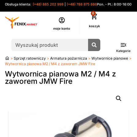
Obsługa klienta:
(+48) 885 202 998
|
(+48) 788 875 886
Pon. - Pt.: 8:00-16:00
0
moje konto
Kategorie
Strona
>
Sprzęt ratowniczy
>
Armatura pożarnicza
>
Wytwornice pianowe
>
główna
Wytwornica pianowa M2 / M4 z zaworem JMW Fire
Wytwornica pianowa M2 / M4 z
zaworem JMW Fire