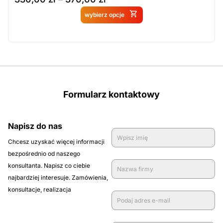
Produkt dostępny na
wybierz opcje
zamówienie
Formularz kontaktowy
Napisz do nas
Chcesz uzyskać więcej informacji
bezpośrednio od naszego
konsultanta. Napisz co ciebie
najbardziej interesuje. Zamówienia,
konsultacje, realizacja