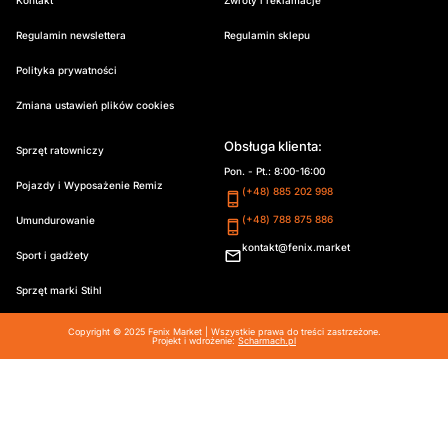
Kontakt
Zwroty i reklamacje
Regulamin newslettera
Regulamin sklepu
Polityka prywatności
Zmiana ustawień plików cookies
Obsługa klienta:
Sprzęt ratowniczy
Pon. - Pt.: 8:00-16:00
Pojazdy i Wyposażenie Remiz
(+48) 885 202 998
(+48) 788 875 886
Umundurowanie
kontakt@fenix.market
Sport i gadżety
Sprzęt marki Stihl
Copyright © 2025 Fenix Market | Wszystkie prawa do treści zastrzeżone.
Projekt i wdrożenie:
Scharmach.pl