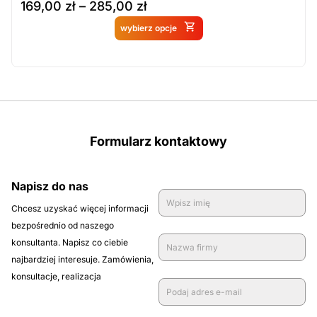
169,00
zł
–
285,00
zł
Produkt dostępny na
wybierz opcje
zamówienie
Formularz kontaktowy
Napisz do nas
Chcesz uzyskać więcej informacji
bezpośrednio od naszego
konsultanta. Napisz co ciebie
najbardziej interesuje. Zamówienia,
konsultacje, realizacja