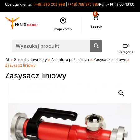
Obsługa klienta:
(+48) 885 202 998
|
(+48) 788 875 886
Pon. - Pt.: 8:00-16:00
0
moje konto
Kategorie
Strona
>
Sprzęt ratowniczy
>
Armatura pożarnicza
>
Zasysacze liniowe
>
główna
Zasysacz liniowy
Zasysacz liniowy