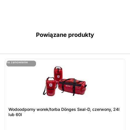
Powiązane produkty
ostatnie sztuki
na zamówienie
ost
n
Wodoodporny worek/torba Dönges Seal-D, czerwony, 24l
lub 60l