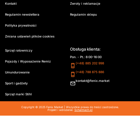
Kontakt
Zwroty i reklamacje
Regulamin newslettera
Regulamin sklepu
Polityka prywatności
Zmiana ustawień plików cookies
Obsługa klienta:
Sprzęt ratowniczy
Pon. - Pt.: 8:00-16:00
Pojazdy i Wyposażenie Remiz
(+48) 885 202 998
(+48) 788 875 886
Umundurowanie
kontakt@fenix.market
Sport i gadżety
Sprzęt marki Stihl
Copyright © 2025 Fenix Market | Wszystkie prawa do treści zastrzeżone.
Projekt i wdrożenie:
Scharmach.pl