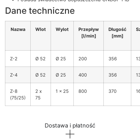
Dane techniczne
Nazwa
Wlot
Wylot
Przepływ
Długość
S
[l/min]
[mm]
Z-2
Ø 52
Ø 25
200
356
1
Z-4
Ø 52
Ø 25
400
356
1
Z-8
2 x
1 x 25
800
370
1
(75/25)
75
Dostawa i płatność