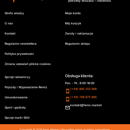
potrzeby strażaka – ratownika
Strefa wiedzy
Moje konto
O nas
Mój koszyk
Kontakt
Zwroty i reklamacje
Regulamin newslettera
Regulamin sklepu
Polityka prywatności
Zmiana ustawień plików cookies
Obsługa klienta:
Sprzęt ratowniczy
Pon. - Pt.: 8:00-16:00
Pojazdy i Wyposażenie Remiz
(+48) 885 202 998
(+48) 788 875 886
Umundurowanie
kontakt@fenix.market
Sport i gadżety
Sprzęt marki Stihl
Copyright © 2025 Fenix Market | Wszystkie prawa do treści zastrzeżone.