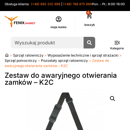
Obsługa klienta:
(+48) 885 202 998
|
(+48) 788 875 886
Pon. - Pt.: 8:00-16:00
0
moje konto
Kategorie
Strona
>
Sprzęt ratowniczy
>
Wyposażenie techniczne i sprzęt strażacki
>
główna
Sprzęt pomocniczy
>
Pozostały sprzęt ratowniczy
> Zestaw do
awaryjnego otwierania zamków – K2C
Zestaw do awaryjnego otwierania
zamków – K2C