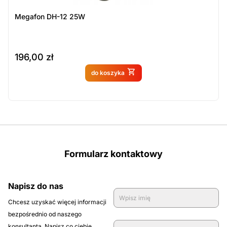
Megafon DH-12 25W
196,00
zł
Produkt dostępny na
do koszyka
zamówienie
Formularz kontaktowy
Napisz do nas
Chcesz uzyskać więcej informacji
bezpośrednio od naszego
konsultanta. Napisz co ciebie