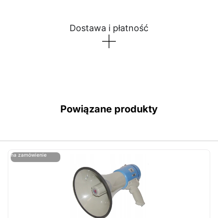
Dostawa i płatność
Powiązane produkty
ostatnie sztuki
na zamówienie
ost
n