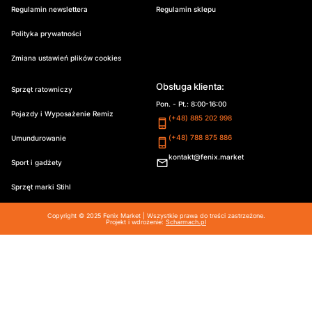
Regulamin newslettera
Regulamin sklepu
Polityka prywatności
Zmiana ustawień plików cookies
Obsługa klienta:
Sprzęt ratowniczy
Pon. - Pt.: 8:00-16:00
Pojazdy i Wyposażenie Remiz
(+48) 885 202 998
(+48) 788 875 886
Umundurowanie
kontakt@fenix.market
Sport i gadżety
Sprzęt marki Stihl
Copyright © 2025 Fenix Market | Wszystkie prawa do treści zastrzeżone.
Projekt i wdrożenie:
Scharmach.pl