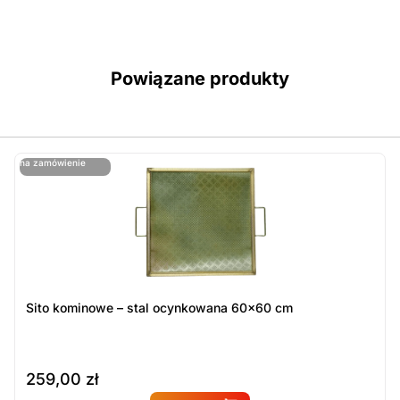
Powiązane produkty
ostatnie sztuki
na zamówienie
ost
n
Sito kominowe – stal ocynkowana 60×60 cm
259,00
zł