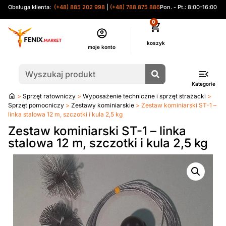
Obsługa klienta:
(+48) 885 202 998
|
(+48) 788 875 886
Pon. - Pt.: 8:00-16:00
0
moje konto
Kategorie
Strona
>
Sprzęt ratowniczy
>
Wyposażenie techniczne i sprzęt strażacki
>
główna
Sprzęt pomocniczy
>
Zestawy kominiarskie
> Zestaw kominiarski ST-1 –
linka stalowa 12 m, szczotki i kula 2,5 kg
Zestaw kominiarski ST-1 – linka
stalowa 12 m, szczotki i kula 2,5 kg