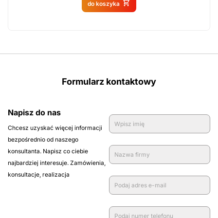
Produkt dostępny na
do koszyka
zamówienie
Formularz kontaktowy
Napisz do nas
Chcesz uzyskać więcej informacji
bezpośrednio od naszego
konsultanta. Napisz co ciebie
najbardziej interesuje. Zamówienia,
konsultacje, realizacja