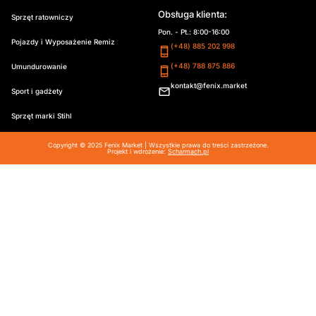
Obsługa klienta:
Sprzęt ratowniczy
Pon. - Pt.: 8:00-16:00
Pojazdy i Wyposażenie Remiz
(+48) 885 202 998
(+48) 788 875 886
Umundurowanie
kontakt@fenix.market
Sport i gadżety
Sprzęt marki Stihl
Copyright © 2025 Fenix Market | Wszystkie prawa do treści zastrzeżone.
Projekt i wdrożenie:
Scharmach.pl