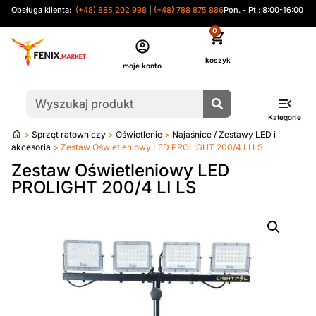
Obsługa klienta:
(+48) 885 202 998
|
(+48) 788 875 886
Pon. - Pt.: 8:00-16:00
0
moje konto
Kategorie
Strona
>
Sprzęt ratowniczy
>
Oświetlenie
>
Najaśnice / Zestawy LED i
główna
akcesoria
> Zestaw Oświetleniowy LED PROLIGHT 200/4 LI LS
Zestaw Oświetleniowy LED
PROLIGHT 200/4 LI LS