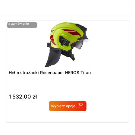
ostatnie sztuki
na zamówienie
ost
n
Hełm strażacki Rosenbauer HEROS Titan
1 532,00
zł
Produkt dostępny na
wybierz opcje
zamówienie