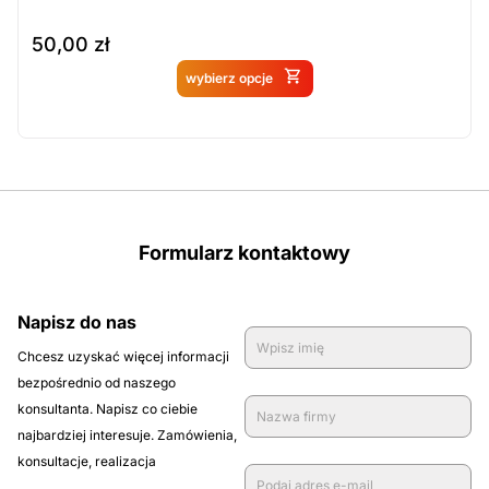
50,00
zł
Produkt dostępny na
wybierz opcje
zamówienie
Formularz kontaktowy
Napisz do nas
Chcesz uzyskać więcej informacji
bezpośrednio od naszego
konsultanta. Napisz co ciebie
najbardziej interesuje. Zamówienia,
konsultacje, realizacja