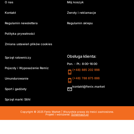
O nas
Mój koszyk
Kontakt
Zwroty i reklamacje
Regulamin newslettera
Regulamin sklepu
Polityka prywatności
Zmiana ustawień plików cookies
Obsługa klienta:
Sprzęt ratowniczy
Pon. - Pt.: 8:00-16:00
Pojazdy i Wyposażenie Remiz
(+48) 885 202 998
(+48) 788 875 886
Umundurowanie
kontakt@fenix.market
Sport i gadżety
Sprzęt marki Stihl
Copyright © 2025 Fenix Market | Wszystkie prawa do treści zastrzeżone.
Projekt i wdrożenie:
Scharmach.pl