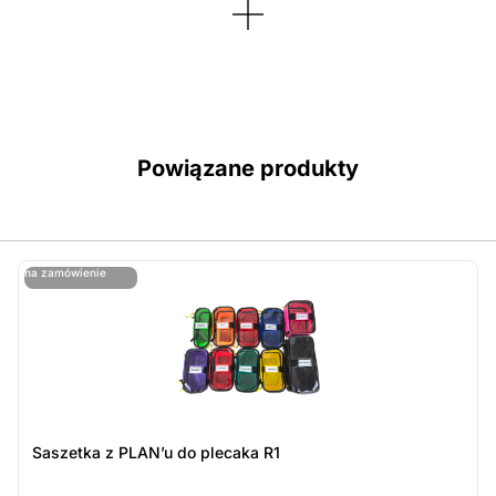
Powiązane produkty
ostatnie sztuki
na zamówienie
ost
n
Saszetka z PLAN’u do plecaka R1