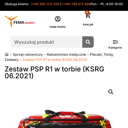
Obsługa klienta:
(+48) 885 202 998
|
(+48) 788 875 886
Pon. - Pt.: 8:00-16:00
0
moje konto
Kategorie
Strona
>
Sprzęt ratowniczy
>
Ratownictwo medyczne
>
Plecaki, Torby,
główna
Zestawy
> Zestaw PSP R1 w torbie (KSRG 06.2021)
Zestaw PSP R1 w torbie (KSRG
06.2021)