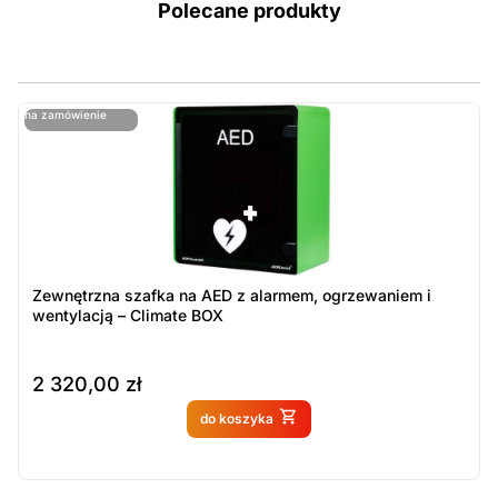
Polecane produkty
ostatnie sztuki
na zamówienie
ost
n
Zewnętrzna szafka na AED z alarmem, ogrzewaniem i
wentylacją – Climate BOX
2 320,00
zł
Produkt dostępny na
do koszyka
zamówienie