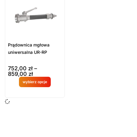
Sort Products
Domyślne
Cena
-
zł
Minimum Price
Maximum Price
Prądownica mgłowa
Kategorie Produktów
uniwersalna UR-RP
Armatura pożarnicza
752,00
zł
–
Prądownice
859,00
zł
Sprzęt ratowniczy
wybierz opcje
Produkt
Wyczyść
dostępny
na
zamówien
ie