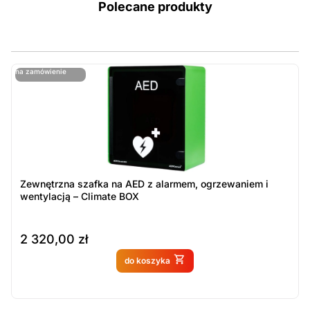
Polecane produkty
ostatnie sztuki
na zamówienie
ost
n
Zewnętrzna szafka na AED z alarmem, ogrzewaniem i
wentylacją – Climate BOX
2 320,00
zł
Produkt dostępny na
do koszyka
zamówienie