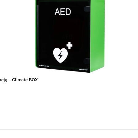
acją – Climate BOX
amówienie