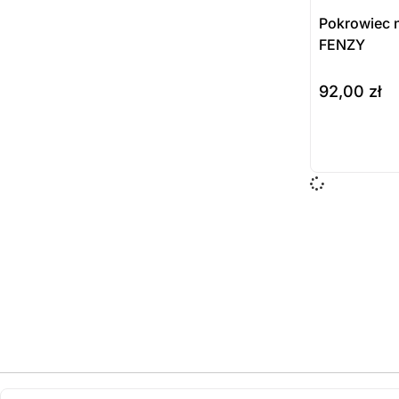
Pokrowiec 
FENZY
92,00
zł
do koszyka
Prod
dost
zamó
ostatnie sztuki
na zamówienie