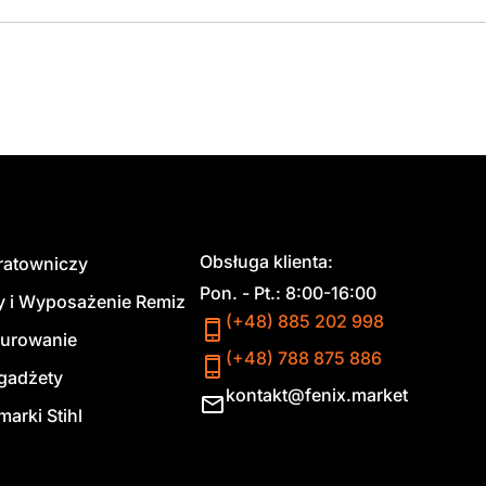
Obsługa klienta:
 ratowniczy
Pon. - Pt.: 8:00-16:00
y i Wyposażenie Remiz
(+48) 885 202 998
urowanie
(+48) 788 875 886
 gadżety
kontakt@fenix.market
marki Stihl