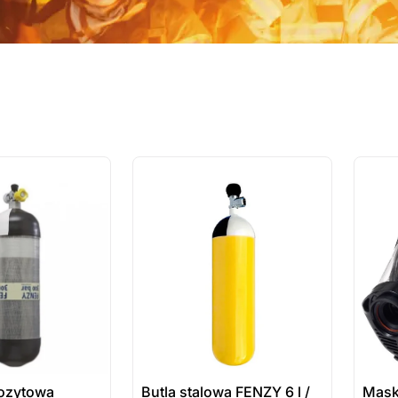
ostatnie sztuki
ostatnie
na zamówienie
na zamó
ozytowa
Butla stalowa FENZY 6 l /
Mask