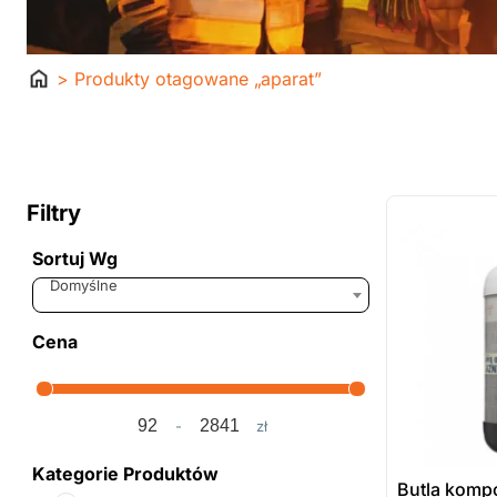
Strona
> Produkty otagowane „aparat”
główna
ostatnie sztuki
na zamówienie
Filtry
Sortuj Wg
Sort Products
Domyślne
Cena
-
zł
Minimum Price
Maximum Price
Kategorie Produktów
Butla komp