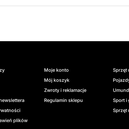
dzy
Moje konto
Sprzęt
Mój koszyk
Pojazd
Zwroty i reklamacje
Umund
newslettera
Regulamin sklepu
Sport i
ywatności
Sprzęt 
awień plików