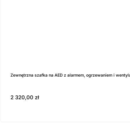
Zewnętrzna szafka na AED z alarmem, ogrzewaniem i wentyl
2 320,00
zł
Produkt dostępny na z
do koszyka