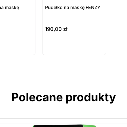
na maskę
Pudełko na maskę FENZY
190,00
zł
do koszyka
ukt
Produkt
ępny na
dostępny na
wienie
zamówienie
Polecane produkty