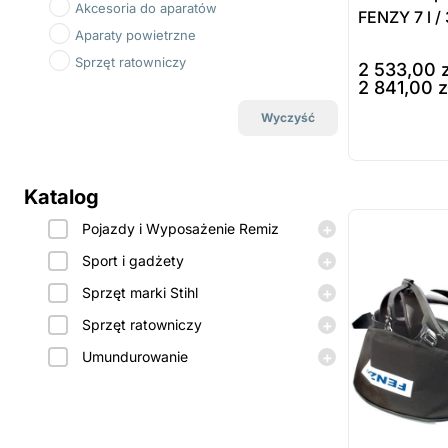
Akcesoria do aparatów
FENZY 7 l /
Aparaty powietrzne
Sprzęt ratowniczy
2 533,00
2 841,00
z
wybierz opcj
Wyczyść
Prod
dost
Katalog
zamó
ostatnie sztuki
na zamówienie
+
Pojazdy i Wyposażenie Remiz
+
Sport i gadżety
+
Sprzęt marki Stihl
+
Sprzęt ratowniczy
+
Umundurowanie