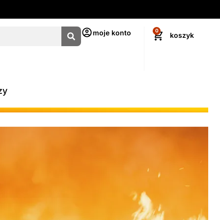
0
moje konto
zy