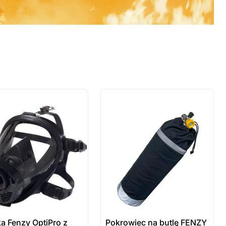
 sztuki
ostatnie sztuki
wienie
na zamówienie
a Fenzy OptiPro z
Pokrowiec na butlę FENZY