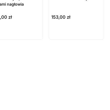
ami nagłowia
1,00
zł
153,00
zł
szyka
wybierz opcje
odukt
Produkt
stępny na
dostępny na
mówienie
zamówienie