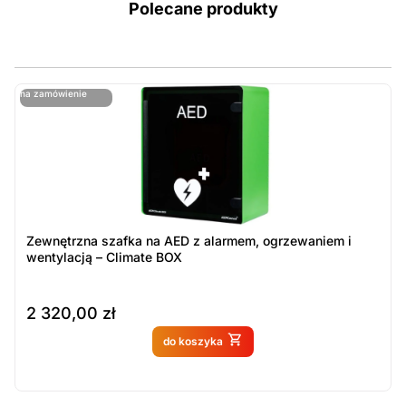
Polecane produkty
ostatnie sztuki
na zamówienie
ost
n
Zewnętrzna szafka na AED z alarmem, ogrzewaniem i
wentylacją – Climate BOX
2 320,00
zł
Produkt dostępny na
do koszyka
zamówienie