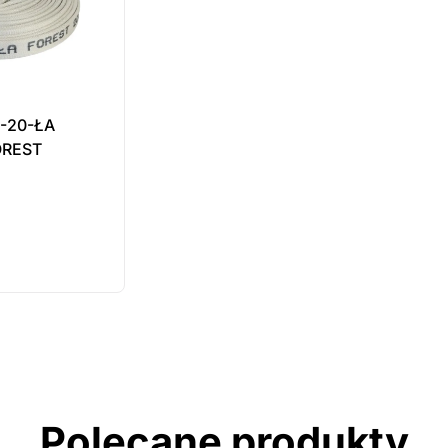
-20-ŁA
OREST
ukt
ępny na
wienie
Polecane produkty