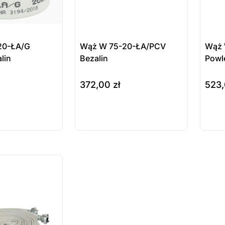
20-ŁA/G
Wąż W 75-20-ŁA/PCV
Wąż 
lin
Bezalin
Powl
372,00
zł
523
do koszyka
wybie
ukt
Produkt
Pr
ępny na
dostępny na
do
wienie
zamówienie
za