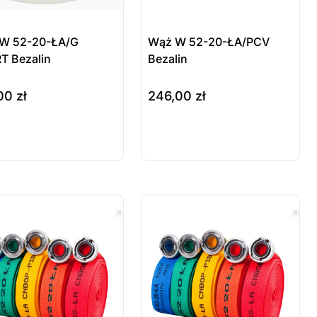
W 52-20-ŁA/G
Wąż W 52-20-ŁA/PCV
T Bezalin
Bezalin
,00
zł
246,00
zł
szyka
do koszyka
odukt
Produkt
stępny na
dostępny na
mówienie
zamówienie
 sztuki
ostatnie sztuki
wienie
na zamówienie