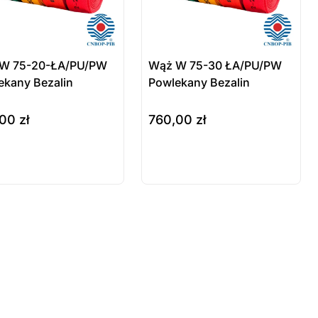
W 75-20-ŁA/PU/PW
Wąż W 75-30 ŁA/PU/PW
ekany Bezalin
Powlekany Bezalin
,00
zł
760,00
zł
rz opcje
wybierz opcje
odukt
Produkt
stępny na
dostępny na
mówienie
zamówienie