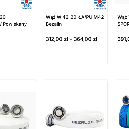
20-
Wąż W 42-20-ŁA/PU M42
Wąż 
W Powlekany
Bezalin
SPOR
312,00
zł
–
364,00
zł
391
e
wybierz opcje
do ko
ukt
Produkt
Pr
ępny na
dostępny na
do
wienie
zamówienie
za
ostatnie sztuki
ostatnie
na zamówienie
na zamó