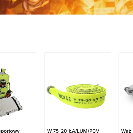
ostatnie sztuki
ostatnie
na zamówienie
na zamó
nsportowy
W 75-20-ŁA/LUM/PCV
Wąż 