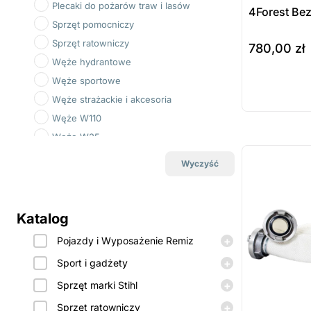
Plecaki do pożarów traw i lasów
4Forest Bez
Sprzęt pomocniczy
Sprzęt ratowniczy
780,00
zł
Węże hydrantowe
do koszyka
Węże sportowe
Prod
Węże strażackie i akcesoria
dost
Węże W110
zamó
Węże W25
ostatnie sztuki
na zamówienie
Węże W42
Wyczyść
Węże W75
Wyposażenie techniczne i sprzęt
strażacki
Katalog
+
Pojazdy i Wyposażenie Remiz
+
Sport i gadżety
+
Sprzęt marki Stihl
+
Sprzęt ratowniczy