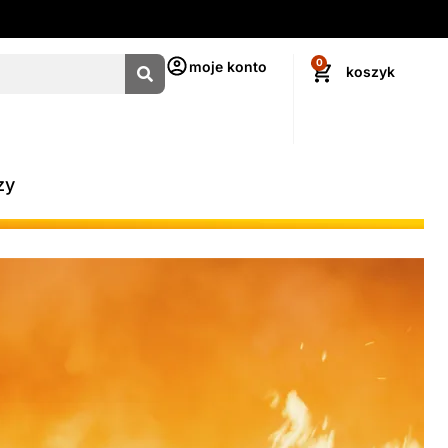
0
moje konto
zy