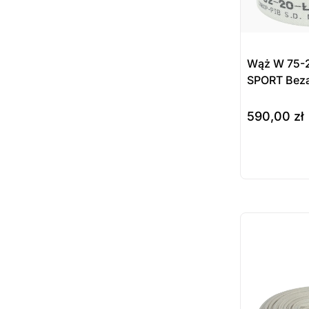
Wąż W 75-
SPORT Beza
590,00
zł
do koszyka
Prod
dost
zamó
ostatnie sztuki
na zamówienie