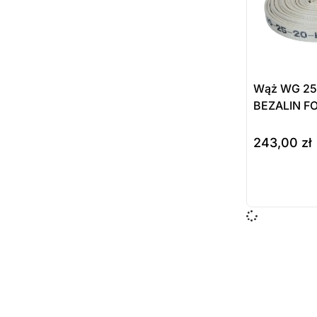
Wąż WG 25
BEZALIN F
243,00
zł
do koszyka
Prod
dost
zamó