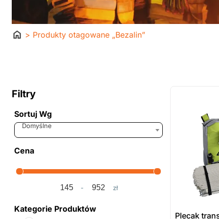
Strona
> Produkty otagowane „Bezalin”
główna
ostatnie sztuki
na zamówienie
Filtry
Sortuj Wg
Sort Products
Domyślne
Cena
-
zł
Minimum Price
Maximum Price
Kategorie Produktów
Plecak tra