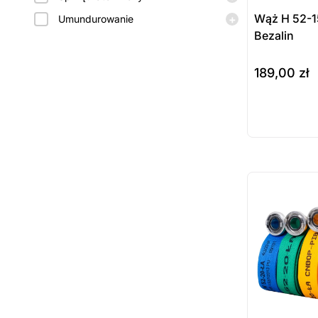
Wąż H 52-
+
Umundurowanie
Bezalin
189,00
zł
do koszyka
Prod
dost
zamó
ostatnie sztuki
na zamówienie