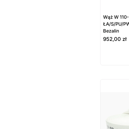
Wąż W 110-
ŁA/S/PU/P
Bezalin
952,00
zł
wybierz opcj
Prod
dost
zamó
ostatnie sztuki
na zamówienie