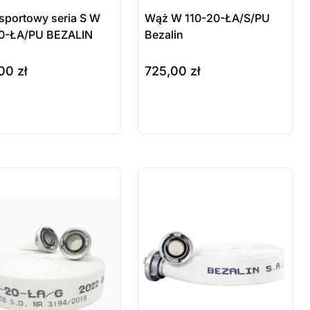
sportowy seria S W
Wąż W 110-20-ŁA/S/PU
0-ŁA/PU BEZALIN
Bezalin
,00
zł
725,00
zł
szyka
do koszyka
odukt
Produkt
stępny na
dostępny na
mówienie
zamówienie
 sztuki
ostatnie sztuki
wienie
na zamówienie