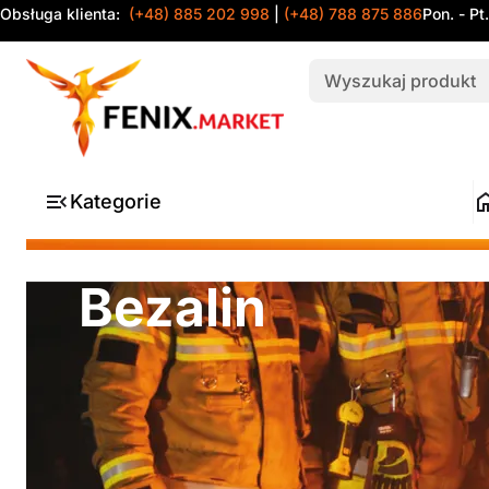
Obsługa klienta:
(+48) 885 202 998
|
(+48) 788 875 886
Pon. - Pt
Kategorie
Bezalin