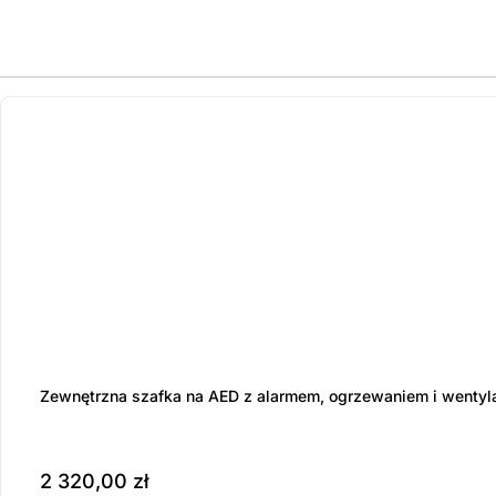
ostatnie sztuki
na zamówienie
Zewnętrzna szafka na AED z alarmem, ogrzewaniem i wentyl
2 320,00
zł