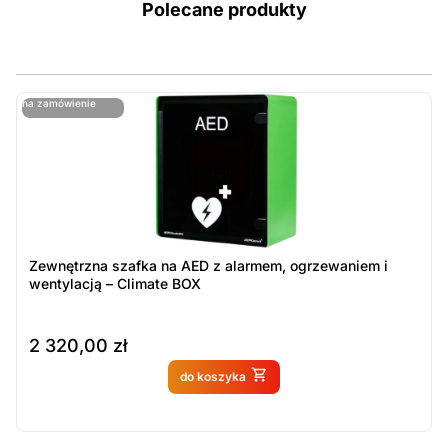
Polecane produkty
ostatnie sztuki
na zamówienie
ost
n
Zewnętrzna szafka na AED z alarmem, ogrzewaniem i
wentylacją – Climate BOX
2 320,00
zł
Produkt dostępny na
do koszyka
zamówienie