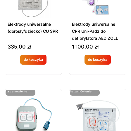
Elektrody uniwersalne
Elektrody uniwersalne
(dorosły/dziecko) CU SPR
CPR Uni-Padz do
defibrylatora AED ZOLL
AED 3
335,00
zł
1 100,00
zł
do koszyka
do koszyka
Produkt
Produkt
dostępny
dostępny
na
na
ostatnie sztuki
ostatnie sztuki
na zamówienie
na zamówienie
zamówien
zamówien
ie
ie