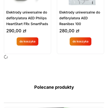
Elektrody uniwersalne do
Elektrody uniwersalne do
defibrylatora AED Philips
defibrylatora AED
HeartStart FRx SmartPads
Reanibex 100
II
290,00
zł
280,00
zł
do koszyka
do koszyka
Produkt
Produkt
dostępny
dostępny
na
na
zamówien
zamówien
ie
ie
Polecane produkty