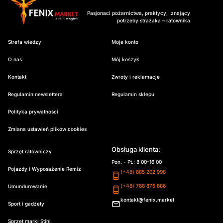
Pasjonaci pożarnictwa, praktycy, znający
potrzeby strażaka – ratownika
Strefa wiedzy
Moje konto
O nas
Mój koszyk
Kontakt
Zwroty i reklamacje
Regulamin newslettera
Regulamin sklepu
Polityka prywatności
Zmiana ustawień plików cookies
Obsługa klienta:
Sprzęt ratowniczy
Pon. - Pt.: 8:00-16:00
Pojazdy i Wyposażenie Remiz
(+48) 885 202 998
(+48) 788 875 886
Umundurowanie
kontakt@fenix.market
Sport i gadżety
Sprzęt marki Stihl