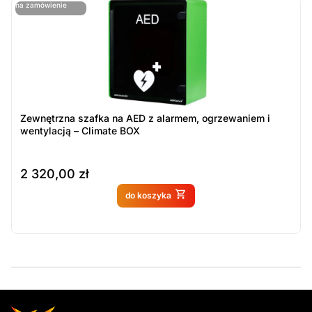
ostatnie sztuki
na zamówienie
ost
n
Zewnętrzna szafka na AED z alarmem, ogrzewaniem i
wentylacją – Climate BOX
2 320,00
zł
Produkt dostępny na
do koszyka
zamówienie