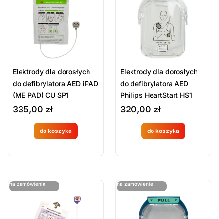
Sort Products
Domyślne
Cena
-
zł
Minimum Price
Maximum Price
Elektrody dla dorosłych
Elektrody dla dorosłych
Kategorie Produktów
do defibrylatora AED iPAD
do defibrylatora AED
(ME PAD) CU SP1
Philips HeartStart HS1
Akcesoria do defibrylatorów
335,00
zł
320,00
zł
Defibrylacja
Ratownictwo medyczne
do koszyka
do koszyka
Produkt
Produkt
Sprzęt ratowniczy
dostępny
dostępny
Wyczyść
na
na
ostatnie sztuki
ostatnie sztuki
na zamówienie
na zamówienie
zamówien
zamówien
ie
ie