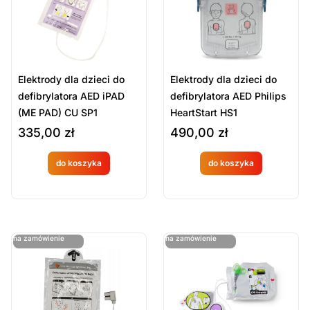
Elektrody dla dzieci do
Elektrody dla dzieci do
defibrylatora AED iPAD
defibrylatora AED Philips
(ME PAD) CU SP1
HeartStart HS1
335,00
zł
490,00
zł
do koszyka
do koszyka
Produkt
Produkt
dostępny
dostępny
na
na
ostatnie sztuki
ostatnie sztuki
na zamówienie
na zamówienie
zamówien
zamówien
ie
ie