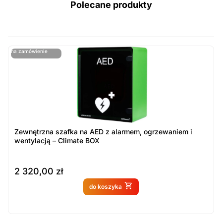
Polecane produkty
ostatnie sztuki
na zamówienie
ost
n
Zewnętrzna szafka na AED z alarmem, ogrzewaniem i
wentylacją – Climate BOX
2 320,00
zł
Produkt dostępny na
do koszyka
zamówienie