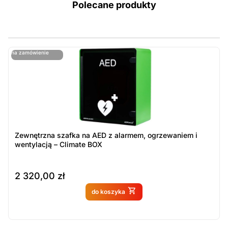
Polecane produkty
ostatnie sztuki
na zamówienie
ost
n
Zewnętrzna szafka na AED z alarmem, ogrzewaniem i
wentylacją – Climate BOX
2 320,00
zł
Produkt dostępny na
do koszyka
zamówienie