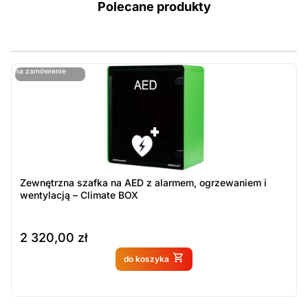
Polecane produkty
ostatnie sztuki
na zamówienie
ost
n
Zewnętrzna szafka na AED z alarmem, ogrzewaniem i
wentylacją – Climate BOX
2 320,00
zł
Produkt dostępny na
do koszyka
zamówienie