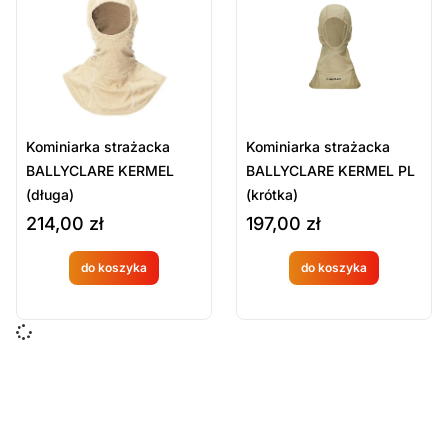
Sort Products
Domyślne
Cena
-
zł
Minimum Price
Maximum Price
Kominiarka strażacka
Kominiarka strażacka
Kategorie Produktów
BALLYCLARE KERMEL
BALLYCLARE KERMEL PL
(długa)
(krótka)
Kominiarki
214,00
zł
197,00
zł
Umundurowanie
do koszyka
do koszyka
Produkt
Produkt
Wyczyść
dostępny
dostępny
na
na
zamówien
zamówien
ie
ie