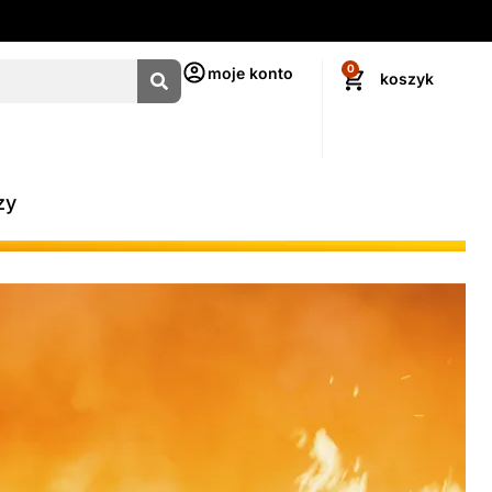
0
moje konto
zy