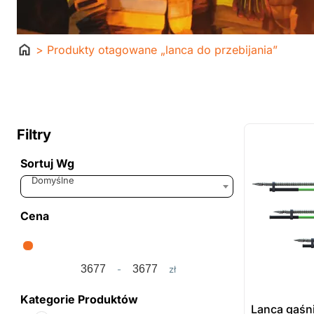
Strona
> Produkty otagowane „lanca do przebijania”
główna
ostatnie sztuki
na zamówienie
Filtry
Sortuj Wg
Sort Products
Domyślne
Cena
-
zł
Minimum Price
Maximum Price
Kategorie Produktów
Lanca gaśn