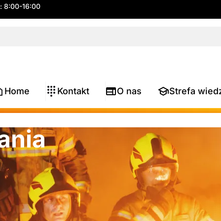
.: 8:00-16:00
Home
Kontakt
O nas
Strefa wied
ania