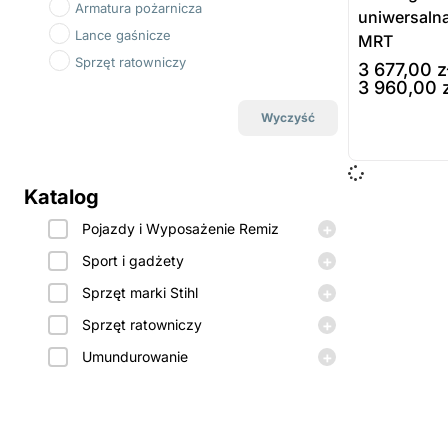
Armatura pożarnicza
uniwersalna
Lance gaśnicze
MRT
Sprzęt ratowniczy
3 677,00
z
3 960,00
wybierz opcj
Wyczyść
Prod
dost
Katalog
zamó
+
Pojazdy i Wyposażenie Remiz
+
Sport i gadżety
+
Sprzęt marki Stihl
+
Sprzęt ratowniczy
+
Umundurowanie