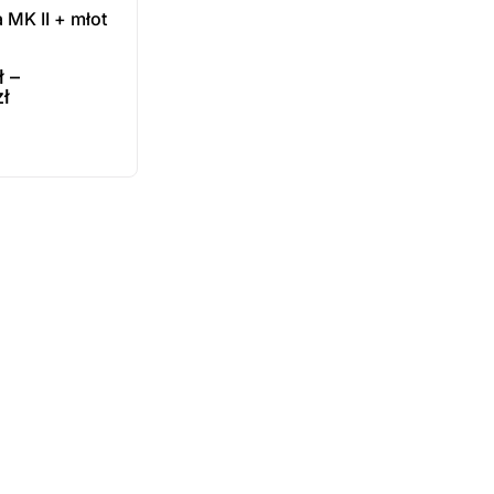
 MK II + młot
ł
–
zł
e
ukt
ępny na
wienie