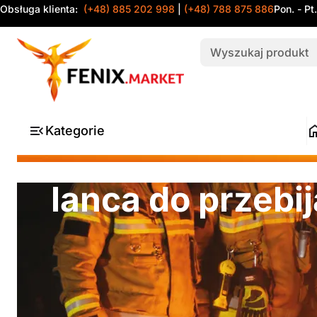
Obsługa klienta:
(+48) 885 202 998
|
(+48) 788 875 886
Pon. - Pt
Kategorie
lanca do przebij