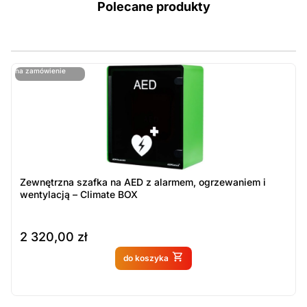
Polecane produkty
ostatnie sztuki
na zamówienie
ost
n
Zewnętrzna szafka na AED z alarmem, ogrzewaniem i
wentylacją – Climate BOX
2 320,00
zł
Produkt dostępny na
do koszyka
zamówienie