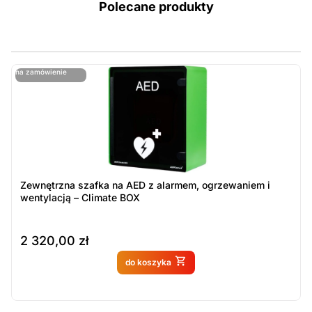
Polecane produkty
ostatnie sztuki
na zamówienie
ost
n
Zewnętrzna szafka na AED z alarmem, ogrzewaniem i
wentylacją – Climate BOX
2 320,00
zł
Produkt dostępny na
do koszyka
zamówienie