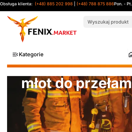
Obsługa klienta:
(+48) 885 202 998
|
(+48) 788 875 886
Pon. - Pt
Kategorie
młot do przeła