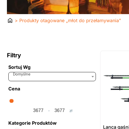
Strona
> Produkty otagowane „młot do przełamywania”
główna
ostatnie sztuki
na zamówienie
Filtry
Sortuj Wg
Sort Products
Domyślne
Cena
-
zł
Minimum Price
Maximum Price
Kategorie Produktów
Lanca gaśn