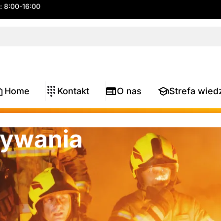
.: 8:00-16:00
Home
Kontakt
O nas
Strefa wied
mywania