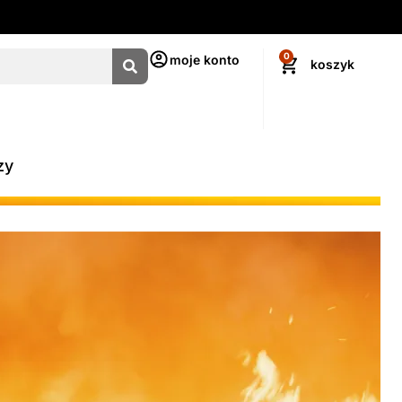
0
moje konto
zy