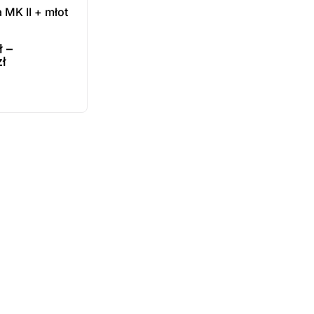
 MK II + młot
ł
–
zł
e
ukt
ępny na
wienie