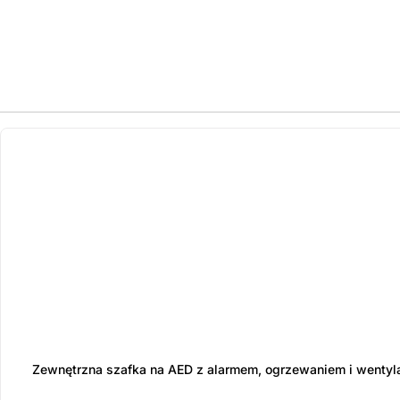
ostatnie sztuki
na zamówienie
Zewnętrzna szafka na AED z alarmem, ogrzewaniem i wentyl