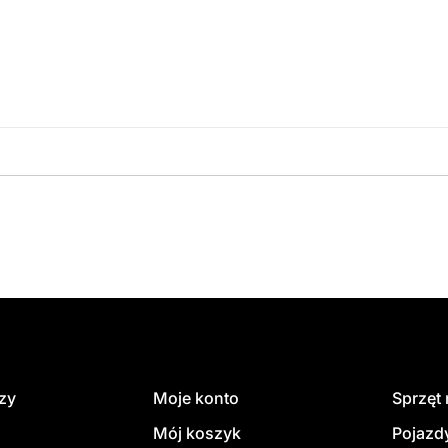
amówienie
dzy
Moje konto
Sprzęt
Mój koszyk
Pojazd