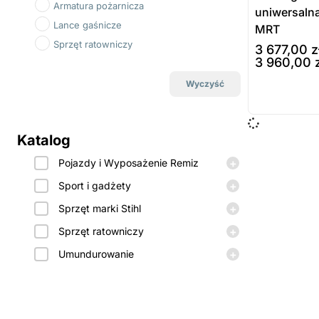
Armatura pożarnicza
uniwersalna
Lance gaśnicze
MRT
Sprzęt ratowniczy
3 677,00
z
3 960,00
wybierz opcj
Wyczyść
Prod
dost
Katalog
zamó
+
Pojazdy i Wyposażenie Remiz
+
Sport i gadżety
+
Sprzęt marki Stihl
+
Sprzęt ratowniczy
+
Umundurowanie