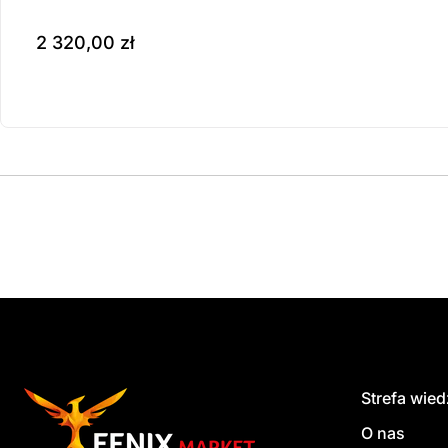
2 320,00
zł
Produkt dostępny na z
do koszyka
Strefa wie
O nas