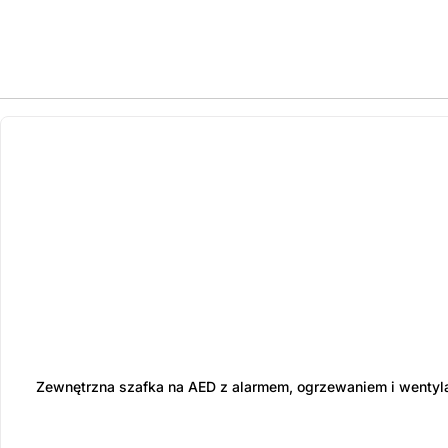
ostatnie sztuki
na zamówienie
Zewnętrzna szafka na AED z alarmem, ogrzewaniem i wentyl