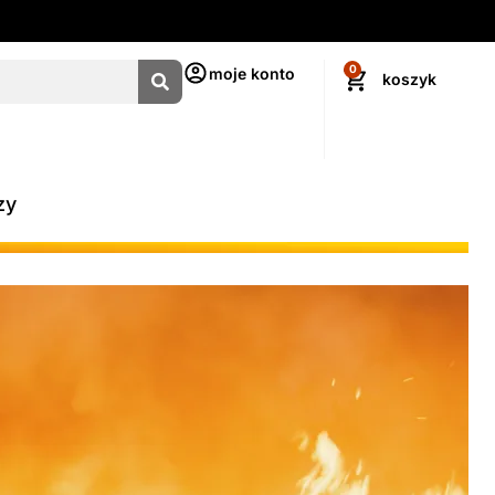
0
moje konto
zy