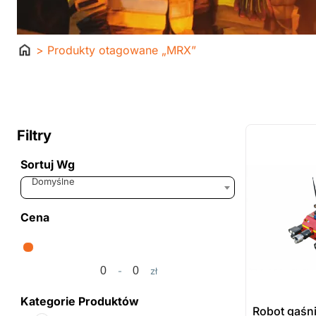
Strona
> Produkty otagowane „MRX”
główna
ostatnie sztuki
na zamówienie
Filtry
Sortuj Wg
Sort Products
Domyślne
Cena
-
zł
Minimum Price
Maximum Price
Kategorie Produktów
Robot gaśn