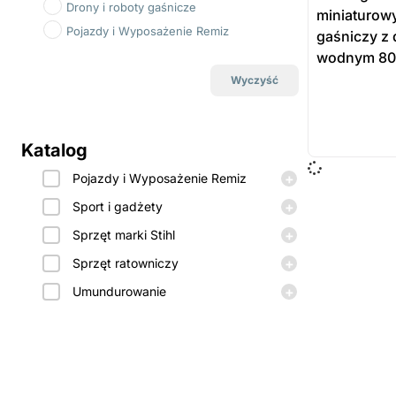
Drony i roboty gaśnicze
miniaturowy
Pojazdy i Wyposażenie Remiz
gaśniczy z 
wodnym 800
Wyczyść
do koszyka
Prod
Katalog
dost
+
Pojazdy i Wyposażenie Remiz
zamó
+
Sport i gadżety
+
Sprzęt marki Stihl
+
Sprzęt ratowniczy
+
Umundurowanie