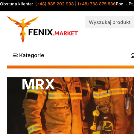
Obsługa klienta:
(+48) 885 202 998
|
(+48) 788 875 886
Pon. - Pt
Kategorie
MRX