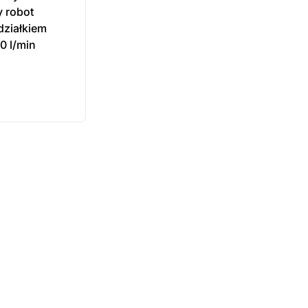
 robot
działkiem
 l/min
ukt
ępny na
wienie