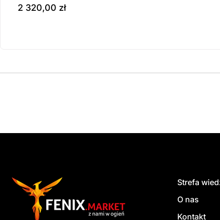
2 320,00
zł
Produkt dostępny na z
do koszyka
Strefa wie
O nas
Kontakt