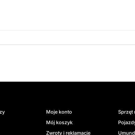
amówienie
dzy
Moje konto
Sprzęt
Mój koszyk
Pojazd
Zwroty i reklamacje
Umund