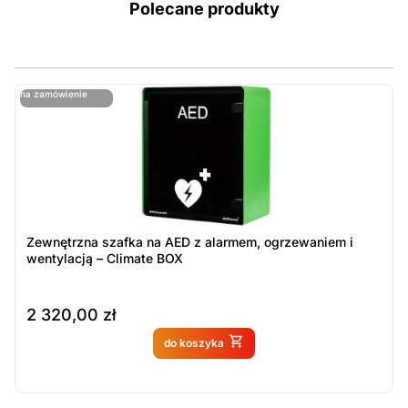
Polecane produkty
ostatnie sztuki
na zamówienie
ost
n
Zewnętrzna szafka na AED z alarmem, ogrzewaniem i
wentylacją – Climate BOX
2 320,00
zł
Produkt dostępny na
do koszyka
zamówienie