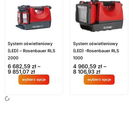
Sort Products
Domyślne
Cena
-
zł
Minimum Price
Maximum Price
System oświetleniowy
System oświetleniowy
Kategorie Produktów
(LED) – Rosenbauer RLS
(LED) -Rosenbauer RLS
2000
1000
Najaśnice / Zestawy LED i akcesoria
6 682,59
zł
–
4 960,59
zł
–
Oświetlenie
9 851,07
zł
8 106,93
zł
Sprzęt ratowniczy
wybierz opcje
wybierz opcje
Produkt
Produkt
Wyczyść
dostępny
dostępny
na
na
zamówien
zamówien
ie
ie