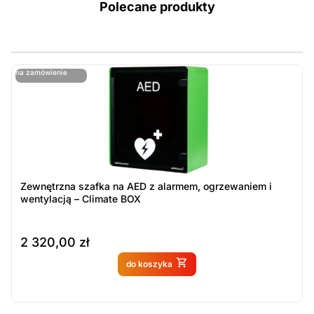
Polecane produkty
ostatnie sztuki
na zamówienie
ost
n
Zewnętrzna szafka na AED z alarmem, ogrzewaniem i
wentylacją – Climate BOX
2 320,00
zł
Produkt dostępny na
do koszyka
zamówienie