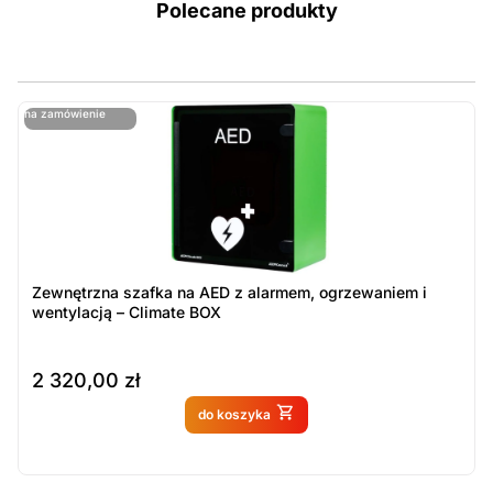
Polecane produkty
ostatnie sztuki
na zamówienie
ost
n
Zewnętrzna szafka na AED z alarmem, ogrzewaniem i
wentylacją – Climate BOX
2 320,00
zł
Produkt dostępny na
do koszyka
zamówienie