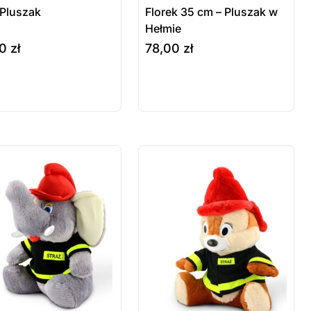
 Pluszak
Florek 35 cm – Pluszak w
Hełmie
00
zł
78,00
zł
szyka
do koszyka
odukt
Produkt
stępny na
dostępny na
mówienie
zamówienie
 sztuki
ostatnie sztuki
wienie
na zamówienie