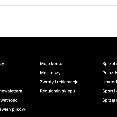
dzy
Moje konto
Sprzęt
Mój koszyk
Pojazd
Zwroty i reklamacje
Umund
newslettera
Regulamin sklepu
Sport i
ywatności
Sprzęt 
awień plików