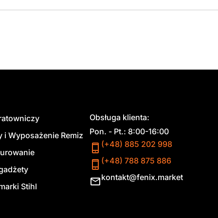
Obsługa klienta:
 ratowniczy
Pon. - Pt.: 8:00-16:00
y i Wyposażenie Remiz
(+48) 885 202 998
urowanie
(+48) 788 875 886
 gadżety
kontakt@fenix.market
marki Stihl