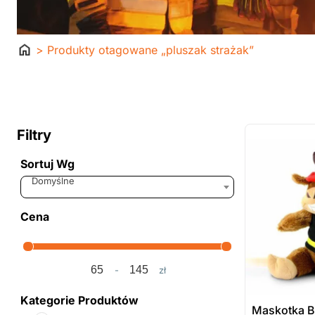
Strona
> Produkty otagowane „pluszak strażak”
główna
ostatnie sztuki
na zamówienie
Filtry
Sortuj Wg
Sort Products
Domyślne
Cena
-
zł
Minimum Price
Maximum Price
Kategorie Produktów
Maskotka B