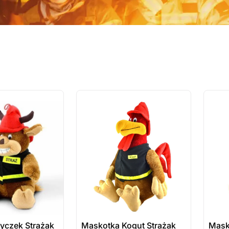
ostatnie sztuki
ostatnie
na zamówienie
na zamó
yczek Strażak
Maskotka Kogut Strażak
Mask