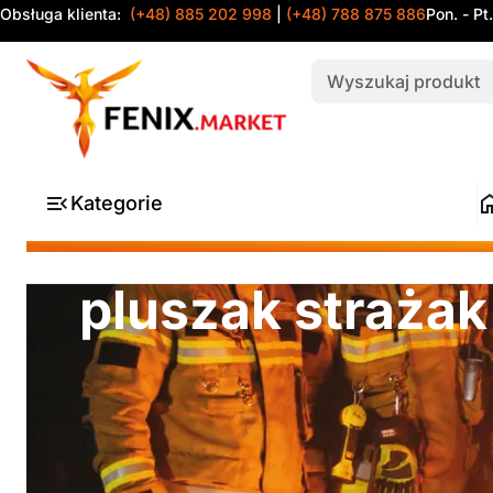
Obsługa klienta:
(+48) 885 202 998
|
(+48) 788 875 886
Pon. - Pt
Kategorie
pluszak strażak