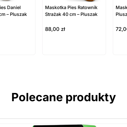
es Daniel
Maskotka Pies Ratownik
Mask
cm – Pluszak
Strażak 40 cm – Pluszak
Plusz
88,00
zł
72,
do koszyka
wybie
ukt
Produkt
ępny na
dostępny na
wienie
zamówienie
Polecane produkty