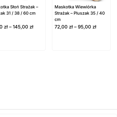
otka Słoń Strażak –
Maskotka Wiewiórka
ak 31 / 38 / 60 cm
Strażak – Pluszak 35 / 40
cm
00
zł
–
145,00
zł
72,00
zł
–
95,00
zł
rz opcje
wybierz opcje
Produkt
dostępny na
zamówienie