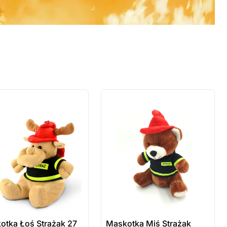
 sztuki
ostatnie sztuki
wienie
na zamówienie
otka Łoś Strażak 27
Maskotka Miś Strażak