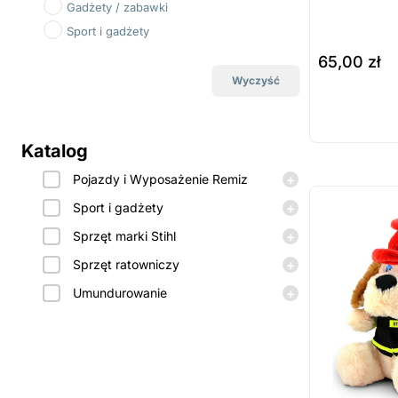
Gadżety / zabawki
Sport i gadżety
65,00
zł
Wyczyść
do koszyka
Prod
dost
Katalog
zamó
+
Pojazdy i Wyposażenie Remiz
ostatnie sztuki
na zamówienie
+
Sport i gadżety
+
Sprzęt marki Stihl
+
Sprzęt ratowniczy
+
Umundurowanie