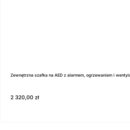
Zewnętrzna szafka na AED z alarmem, ogrzewaniem i wentyl
2 320,00
zł
Produkt dostępny na z
do koszyka