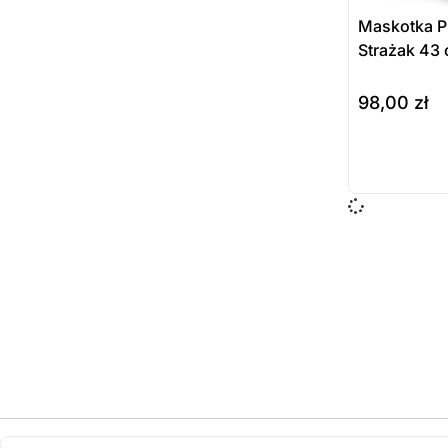
Maskotka Pi
Strażak 43 
98,00
zł
do koszyka
Prod
dost
zamó
ostatnie sztuki
na zamówienie