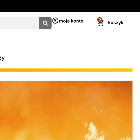
0
moje konto
zy