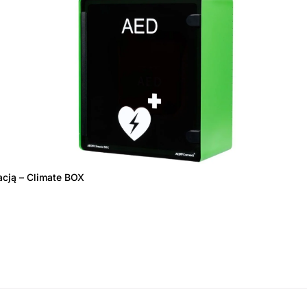
acją – Climate BOX
amówienie