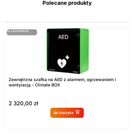
Polecane produkty
ostatnie sztuki
na zamówienie
ost
n
Zewnętrzna szafka na AED z alarmem, ogrzewaniem i
wentylacją – Climate BOX
2 320,00
zł
Produkt dostępny na
do koszyka
zamówienie