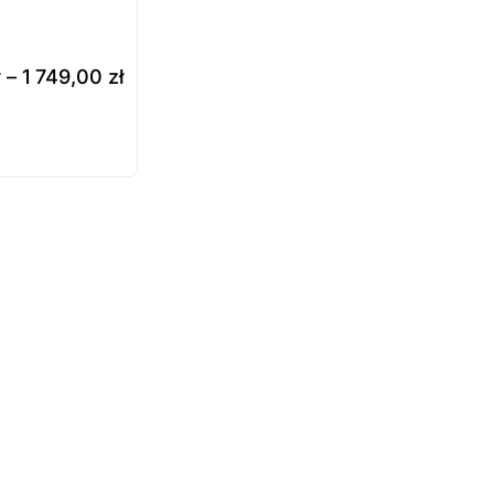
ł
–
1 749,00
zł
e
ukt
ępny na
wienie