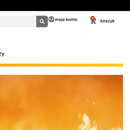
0
moje konto
zy