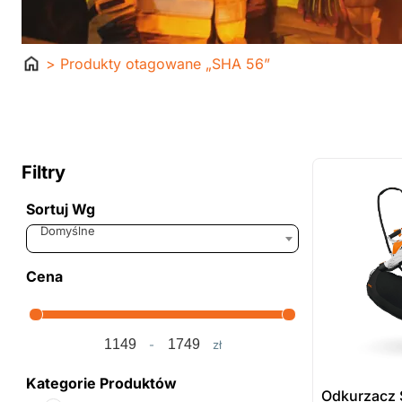
Strona
> Produkty otagowane „SHA 56”
główna
ostatnie sztuki
na zamówienie
Filtry
Sortuj Wg
Sort Products
Domyślne
Cena
-
zł
Minimum Price
Maximum Price
Kategorie Produktów
Odkurzacz 