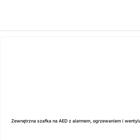
ostatnie sztuki
na zamówienie
Zewnętrzna szafka na AED z alarmem, ogrzewaniem i wentyl