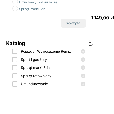
Dmuchawy i odkurzacze
Sprzęt marki Stihl
1 149,00
z
Wyczyść
wybierz opcj
Prod
dost
Katalog
zamó
+
Pojazdy i Wyposażenie Remiz
+
Sport i gadżety
+
Sprzęt marki Stihl
+
Sprzęt ratowniczy
+
Umundurowanie