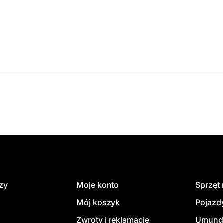
amówienie
dzy
Moje konto
Sprzęt
Mój koszyk
Pojazd
Zwroty i reklamacje
Umund