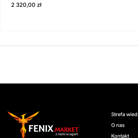
2 320,00
zł
Produkt dostępny na z
do koszyka
Strefa wie
O nas
Kontakt