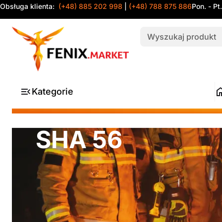
Obsługa klienta:
(+48) 885 202 998
|
(+48) 788 875 886
Pon. - Pt
Kategorie
SHA 56