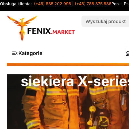
Obsługa klienta:
(+48) 885 202 998
|
(+48) 788 875 886
Pon. - Pt
Kategorie
siekiera X-seri