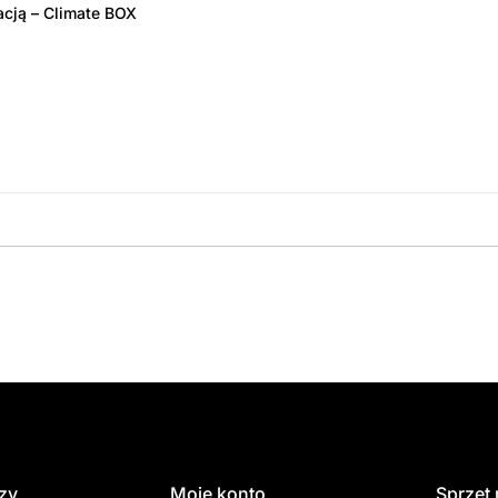
acją – Climate BOX
amówienie
dzy
Moje konto
Sprzęt