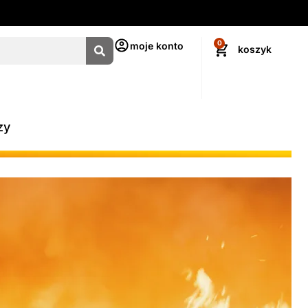
0
moje konto
zy