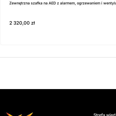
Zewnętrzna szafka na AED z alarmem, ogrzewaniem i wentyl
2 320,00
zł
Produkt dostępny na z
do koszyka
Strefa wie