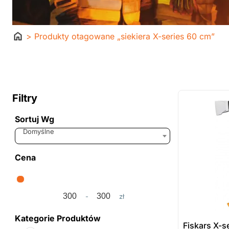
Strona
> Produkty otagowane „siekiera X-series 60 cm”
główna
ostatnie sztuki
na zamówienie
Filtry
Sortuj Wg
Sort Products
Domyślne
Cena
-
zł
Minimum Price
Maximum Price
Kategorie Produktów
Fiskars X-s