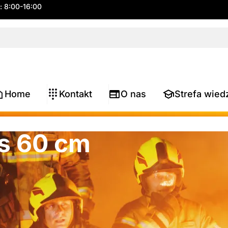
.: 8:00-16:00
Home
Kontakt
O nas
Strefa wied
es 60 cm