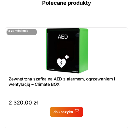
Polecane produkty
ostatnie sztuki
na zamówienie
ost
n
Zewnętrzna szafka na AED z alarmem, ogrzewaniem i
wentylacją – Climate BOX
2 320,00
zł
Produkt dostępny na
do koszyka
zamówienie