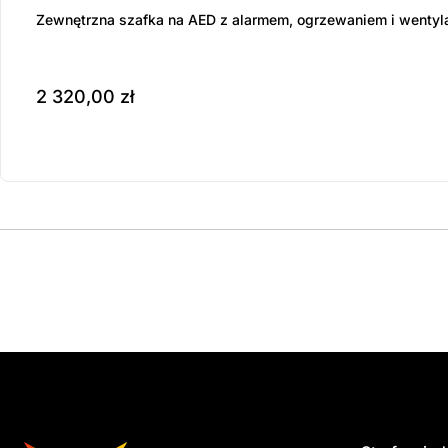
Zewnętrzna szafka na AED z alarmem, ogrzewaniem i wentyl
2 320,00
zł
Produkt dostępny na z
do koszyka