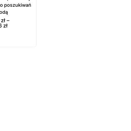
 do poszukiwań
wodą
2
zł
–
56
zł
e