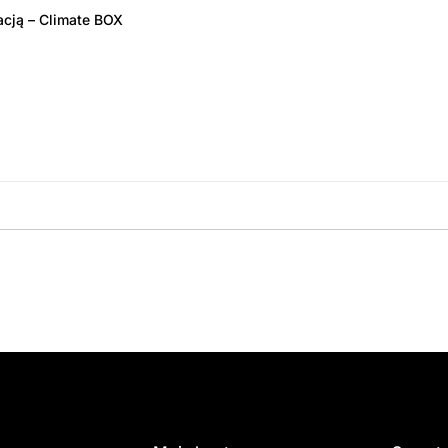
acją – Climate BOX
amówienie