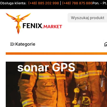
Obsługa klienta:
(+48) 885 202 998
|
(+48) 788 875 886
Pon. - Pt
Kategorie
sonar GPS