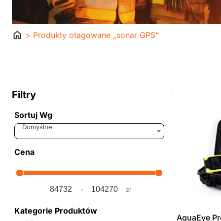
Strona
> Produkty otagowane „sonar GPS”
główna
ostatnie sztuki
na zamówienie
Filtry
Sortuj Wg
Sort Products
Domyślne
Cena
-
zł
Minimum Price
Maximum Price
Kategorie Produktów
AquaEye Pr