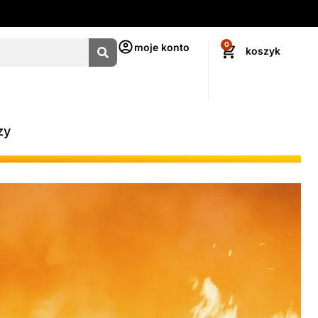
0
moje konto
zy