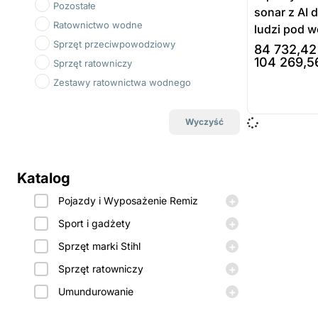
Pozostałe
sonar z AI
Ratownictwo wodne
ludzi pod 
Sprzęt przeciwpowodziowy
84 732,4
104 269,
Sprzęt ratowniczy
wybierz opcj
Zestawy ratownictwa wodnego
Wyczyść
Katalog
+
Pojazdy i Wyposażenie Remiz
+
Sport i gadżety
+
Sprzęt marki Stihl
+
Sprzęt ratowniczy
+
Umundurowanie