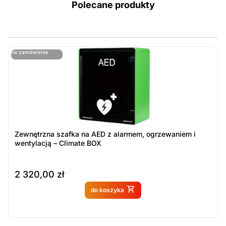
Polecane produkty
ostatnie sztuki
na zamówienie
ost
n
Zewnętrzna szafka na AED z alarmem, ogrzewaniem i
wentylacją – Climate BOX
2 320,00
zł
Produkt dostępny na
do koszyka
zamówienie