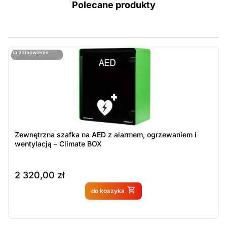
Polecane produkty
ostatnie sztuki
na zamówienie
ost
n
Zewnętrzna szafka na AED z alarmem, ogrzewaniem i
wentylacją – Climate BOX
2 320,00
zł
Produkt dostępny na
do koszyka
zamówienie