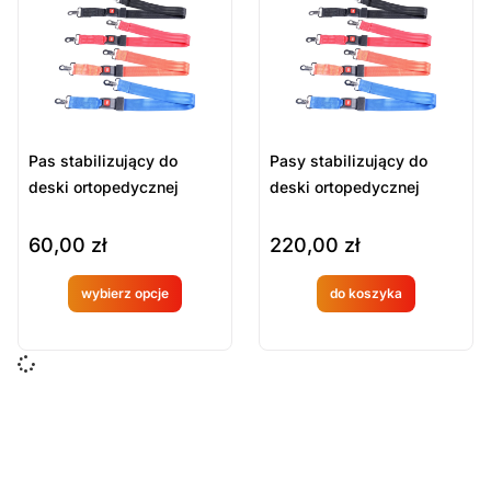
Sort Products
Domyślne
Cena
-
zł
Minimum Price
Maximum Price
Pas stabilizujący do
Pasy stabilizujący do
Kategorie Produktów
deski ortopedycznej
deski ortopedycznej
Ratownictwo medyczne
60,00
zł
220,00
zł
Sprzęt ratowniczy
Stabilizacja złamań, Nosze, Deski, Kołnierze
wybierz opcje
do koszyka
Produkt
Produkt
Wyczyść
dostępny
dostępny
na
na
zamówien
zamówien
ie
ie