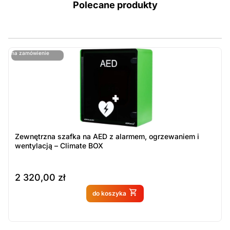
Polecane produkty
ostatnie sztuki
na zamówienie
ost
n
Zewnętrzna szafka na AED z alarmem, ogrzewaniem i
wentylacją – Climate BOX
2 320,00
zł
Produkt dostępny na
do koszyka
zamówienie