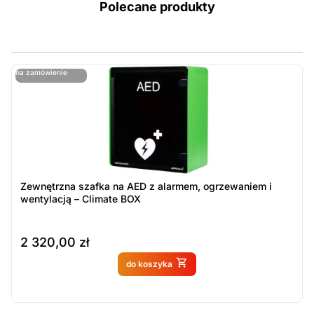
Polecane produkty
ostatnie sztuki
na zamówienie
ost
n
Zewnętrzna szafka na AED z alarmem, ogrzewaniem i
wentylacją – Climate BOX
2 320,00
zł
Produkt dostępny na
do koszyka
zamówienie