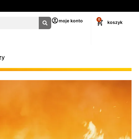
0
moje konto
zy