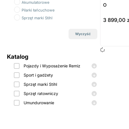
Akumulatorowe
O
Pilarki łańcuchowe
Sprzęt marki Stihl
3 899,00
wybierz opcj
Wyczyść
Prod
dost
Katalog
zamó
+
Pojazdy i Wyposażenie Remiz
+
Sport i gadżety
+
Sprzęt marki Stihl
+
Sprzęt ratowniczy
+
Umundurowanie