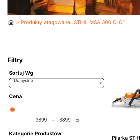
Strona
> Produkty otagowane „STIHL MSA 300 C-O”
główna
ostatnie sztuki
na zamówienie
Filtry
Sortuj Wg
Sort Products
Domyślne
Cena
-
zł
Minimum Price
Maximum Price
Kategorie Produktów
Pilarka ST