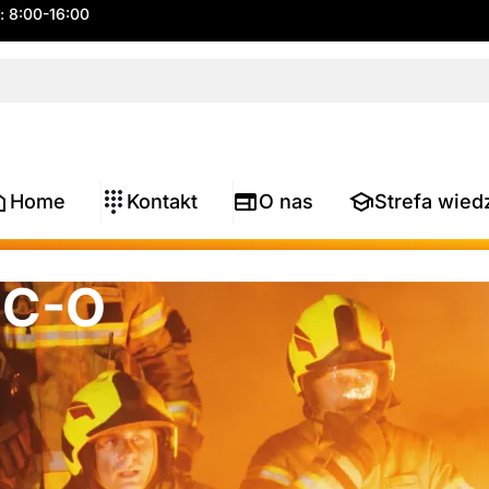
.: 8:00-16:00
Home
Kontakt
O nas
Strefa wied
 C-O