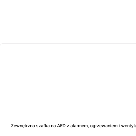
ostatnie sztuki
na zamówienie
Zewnętrzna szafka na AED z alarmem, ogrzewaniem i wentyl