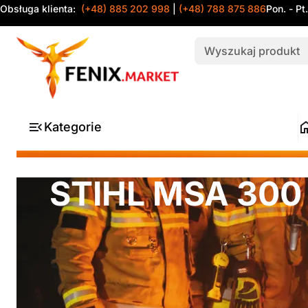
Obsługa klienta:
(+48) 885 202 998
|
(+48) 788 875 886
Pon. - Pt
Kategorie
STIHL MSA 300