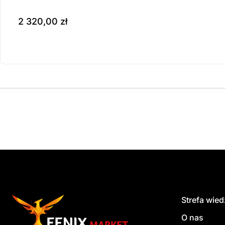
2 320,00
zł
Produkt dostępny na z
do koszyka
Strefa wie
O nas