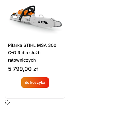
Sort Products
Domyślne
Cena
-
zł
Minimum Price
Maximum Price
Pilarka STIHL MSA 300
Kategorie Produktów
C-O R dla służb
ratowniczych
Akumulatorowe
5 799,00
zł
Pilarki łańcuchowe
Sprzęt marki Stihl
do koszyka
Produkt
Wyczyść
dostępny
na
zamówien
ie