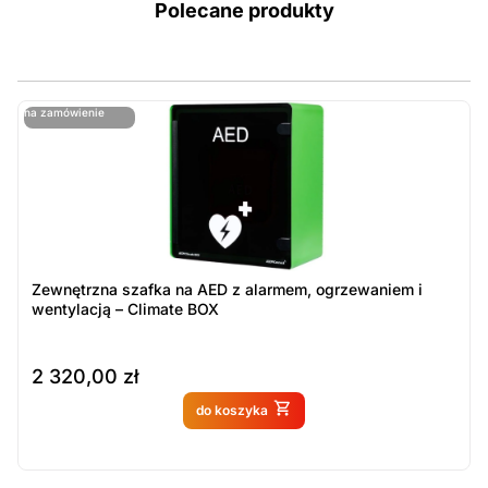
Polecane produkty
ostatnie sztuki
na zamówienie
ost
n
Zewnętrzna szafka na AED z alarmem, ogrzewaniem i
wentylacją – Climate BOX
2 320,00
zł
Produkt dostępny na
do koszyka
zamówienie