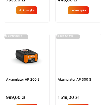
do koszyka
do koszyka
Produkt
Produkt
dostępny
dostępny
na
na
ostatnie sztuki
ostatnie sztuki
na zamówienie
na zamówienie
zamówien
zamówien
ie
ie
Akumulator AP 200 S
Akumulator AP 300 S
999,00
zł
1 519,00
zł