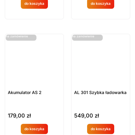
do koszyka
do koszyka
Produkt
Produkt
dostępny
dostępny
na
na
ostatnie sztuki
ostatnie sztuki
na zamówienie
na zamówienie
zamówien
zamówien
ie
ie
Akumulator AS 2
AL 301 Szybka ładowarka
179,00
zł
549,00
zł
do koszyka
do koszyka