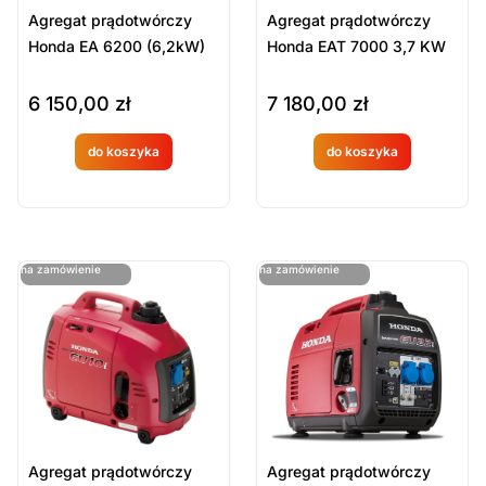
Agregat prądotwórczy
Agregat prądotwórczy
Honda EA 6200 (6,2kW)
Honda EAT 7000 3,7 KW
6 150,00
zł
7 180,00
zł
do koszyka
do koszyka
Produkt
Produkt
dostępny
dostępny
na
na
ostatnie sztuki
ostatnie sztuki
na zamówienie
na zamówienie
zamówien
zamówien
ie
ie
Agregat prądotwórczy
Agregat prądotwórczy