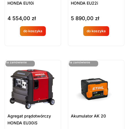
HONDA EU10i
HONDA EU22i
4 554,00
zł
5 890,00
zł
do koszyka
do koszyka
Produkt
Produkt
dostępny
dostępny
na
na
ostatnie sztuki
ostatnie sztuki
na zamówienie
na zamówienie
zamówien
zamówien
ie
ie
Agregat prądotwórczy
Akumulator AK 20
HONDA EU30iS