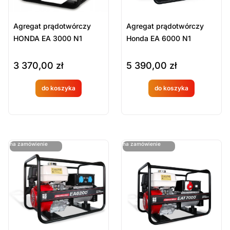
Agregat prądotwórczy
Agregat prądotwórczy
HONDA EA 3000 N1
Honda EA 6000 N1
3 370,00
zł
5 390,00
zł
do koszyka
do koszyka
Produkt
Produkt
dostępny
dostępny
na
na
ostatnie sztuki
ostatnie sztuki
na zamówienie
na zamówienie
zamówien
zamówien
ie
ie