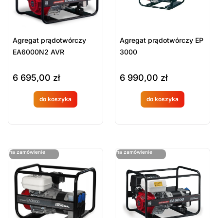
Agregat prądotwórczy
Agregat prądotwórczy EP
EA6000N2 AVR
3000
6 695,00
zł
6 990,00
zł
do koszyka
do koszyka
Produkt
Produkt
dostępny
dostępny
na
na
ostatnie sztuki
ostatnie sztuki
na zamówienie
na zamówienie
zamówien
zamówien
ie
ie