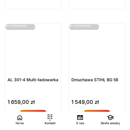
Produkt
Produkt
dostępny
dostępny
na
na
ostatnie sztuki
ostatnie sztuki
na zamówienie
na zamówienie
zamówien
zamówien
ie
ie
AL 301-4 Multi-ładowarka
Dmuchawa STIHL BG 56
1 659,00
zł
1 549,00
zł
do koszyka
do koszyka
Produkt
Produkt
Home
Kontakt
O nas
Strefa wiedzy