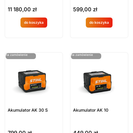
11 180,00
zł
599,00
zł
do koszyka
do koszyka
Produkt
Produkt
dostępny
dostępny
na
na
ostatnie sztuki
ostatnie sztuki
na zamówienie
na zamówienie
zamówien
zamówien
ie
ie
Akumulator AK 30 S
Akumulator AK 10
799,00
zł
449,00
zł