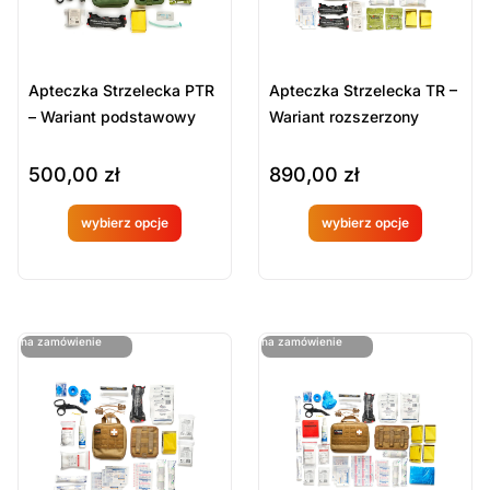
Apteczka Strzelecka PTR
Apteczka Strzelecka TR –
– Wariant podstawowy
Wariant rozszerzony
500,00
zł
890,00
zł
wybierz opcje
wybierz opcje
Produkt
Produkt
dostępny
dostępny
na
na
ostatnie sztuki
ostatnie sztuki
na zamówienie
na zamówienie
zamówien
zamówien
ie
ie