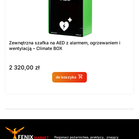
Zewnętrzna szafka na AED z alarmem, ogrzewaniem i
wentylacją – Climate BOX
2 320,00
zł
Produkt dostępny na
do koszyka
zamówienie
Pasjonaci pożarnictwa, praktycy, znający