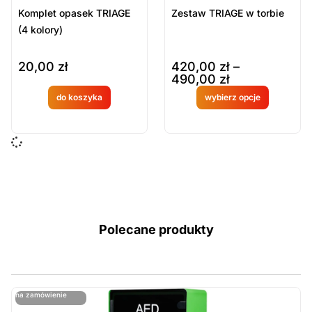
Komplet opasek TRIAGE
Zestaw TRIAGE w torbie
(4 kolory)
20,00
zł
420,00
zł
–
490,00
zł
do koszyka
wybierz opcje
Produkt
Produkt
dostępny
dostępny
na
na
zamówien
zamówien
ie
ie
Polecane produkty
ostatnie sztuki
na zamówienie
ost
n