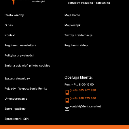
potrzeby strażaka – ratownika
Strefa wiedzy
Moje konto
O nas
Mój koszyk
Kontakt
Zwroty i reklamacje
Regulamin newslettera
Regulamin sklepu
Polityka prywatności
Zmiana ustawień plików cookies
Obsługa klienta:
Sprzęt ratowniczy
Pon. - Pt.: 8:00-16:00
Pojazdy i Wyposażenie Remiz
(+48) 885 202 998
(+48) 788 875 886
Umundurowanie
kontakt@fenix.market
Sport i gadżety
Sprzęt marki Stihl