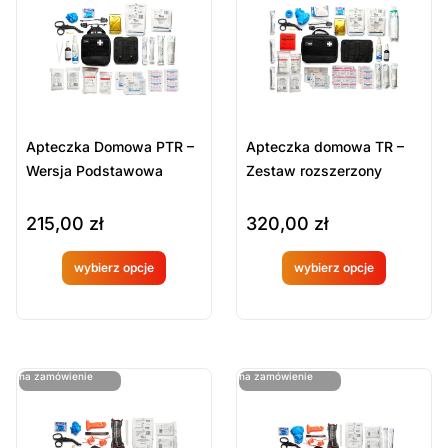
Sort Products
Domyślne
Cena
-
zł
Minimum Price
Maximum Price
Apteczka Domowa PTR –
Apteczka domowa TR –
Kategorie Produktów
Wersja Podstawowa
Zestaw rozszerzony
Akcesoria medyczne
215,00
zł
320,00
zł
Apteczki pierwszej pomocy
Plecaki, Torby, Zestawy
wybierz opcje
wybierz opcje
Produkt
Produkt
Ratownictwo medyczne
Sprzęt ratowniczy
dostępny
dostępny
na
na
Wyczyść
ostatnie sztuki
ostatnie sztuki
na zamówienie
na zamówienie
zamówien
zamówien
ie
ie