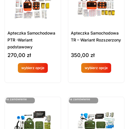
Apteczka Samochodowa
Apteczka Samochodowa
PTR -Wariant
TR – Wariant Rozszerzony
podstawowy
270,00
zł
350,00
zł
wybierz opcje
wybierz opcje
Produkt
Produkt
dostępny
dostępny
na
na
ostatnie sztuki
ostatnie sztuki
na zamówienie
na zamówienie
zamówien
zamówien
ie
ie