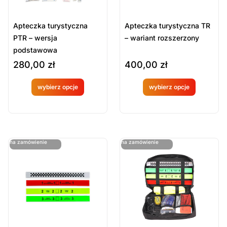
Apteczka turystyczna
Apteczka turystyczna TR
PTR – wersja
– wariant rozszerzony
podstawowa
280,00
zł
400,00
zł
wybierz opcje
wybierz opcje
Produkt
Produkt
dostępny
dostępny
na
na
ostatnie sztuki
ostatnie sztuki
na zamówienie
na zamówienie
zamówien
zamówien
ie
ie