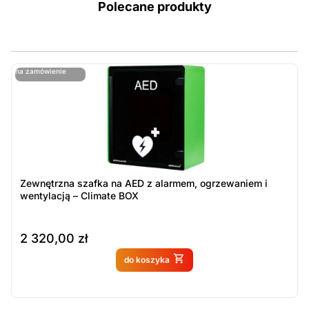
Polecane produkty
ostatnie sztuki
na zamówienie
ost
n
Zewnętrzna szafka na AED z alarmem, ogrzewaniem i
wentylacją – Climate BOX
2 320,00
zł
Produkt dostępny na
do koszyka
zamówienie