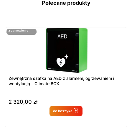
Polecane produkty
ostatnie sztuki
na zamówienie
ost
n
Zewnętrzna szafka na AED z alarmem, ogrzewaniem i
wentylacją – Climate BOX
2 320,00
zł
Produkt dostępny na
do koszyka
zamówienie