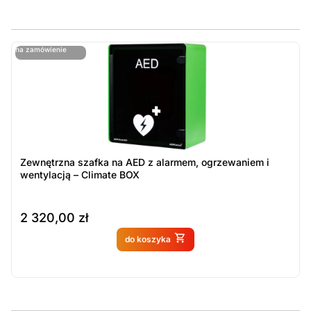
ostatnie sztuki
na zamówienie
ost
n
Zewnętrzna szafka na AED z alarmem, ogrzewaniem i
wentylacją – Climate BOX
2 320,00
zł
Produkt dostępny na
do koszyka
zamówienie