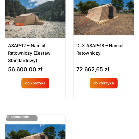
Sort Products
Domyślne
Cena
-
zł
Minimum Price
Maximum Price
ASAP-12 – Namiot
DLX ASAP-18 – Namiot
Kategorie Produktów
Ratowniczy (Zestaw
Ratowniczy
Standardowy)
Sprzęt logistyczny
56 600,00
zł
72 662,65
zł
Sprzęt ratowniczy
do koszyka
do koszyka
Produkt
Produkt
Wyczyść
dostępny
dostępny
na
na
ostatnie sztuki
na zamówienie
zamówien
zamówien
ie
ie