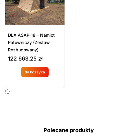
DLX ASAP-18 – Namiot
Ratowniczy (Zestaw
Rozbudowany)
122 663,25
zł
do koszyka
Produkt
dostępny
na
zamówien
ie
Polecane produkty