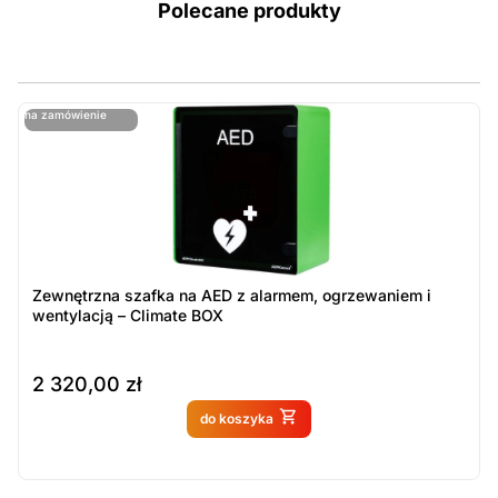
Polecane produkty
ostatnie sztuki
na zamówienie
ost
n
Zewnętrzna szafka na AED z alarmem, ogrzewaniem i
wentylacją – Climate BOX
2 320,00
zł
Produkt dostępny na
do koszyka
zamówienie