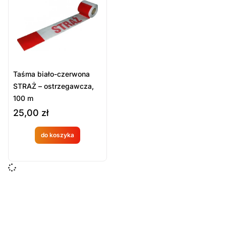
Sort Products
Domyślne
Cena
-
zł
Minimum Price
Maximum Price
Taśma biało-czerwona
Kategorie Produktów
STRAŻ – ostrzegawcza,
100 m
Sprzęt ratowniczy
25,00
zł
Zabezpieczenie miejsca zdarzenia
do koszyka
Wyczyść