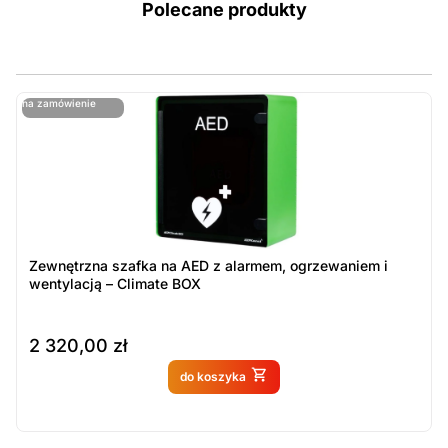
Polecane produkty
ostatnie sztuki
na zamówienie
ost
n
Zewnętrzna szafka na AED z alarmem, ogrzewaniem i
wentylacją – Climate BOX
2 320,00
zł
Produkt dostępny na
do koszyka
zamówienie