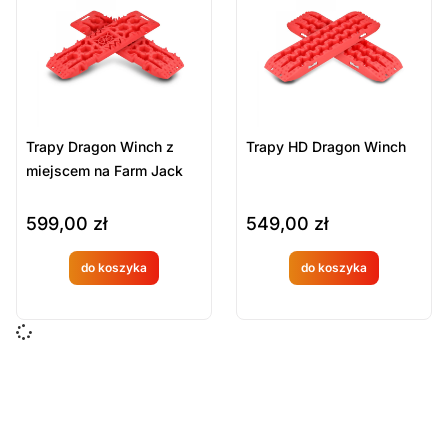
Sort Products
Domyślne
Cena
-
zł
Minimum Price
Maximum Price
Trapy Dragon Winch z
Trapy HD Dragon Winch
Kategorie Produktów
miejscem na Farm Jack
Akcesoria do wyciągarek
599,00
zł
549,00
zł
Pojazdy i Wyposażenie Remiz
Wyciągarki i akcesoria
do koszyka
do koszyka
Produkt
Produkt
Wyczyść
dostępny
dostępny
na
na
zamówien
zamówien
ie
ie