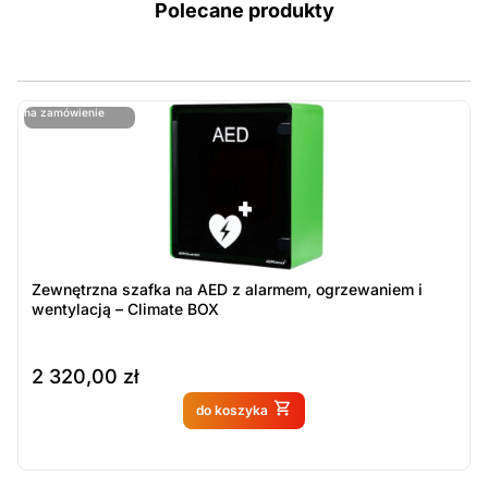
Polecane produkty
ostatnie sztuki
na zamówienie
ost
n
Zewnętrzna szafka na AED z alarmem, ogrzewaniem i
wentylacją – Climate BOX
2 320,00
zł
Produkt dostępny na
do koszyka
zamówienie