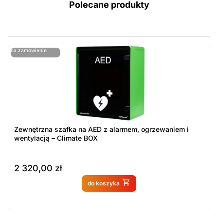
Polecane produkty
ostatnie sztuki
na zamówienie
ost
n
Zewnętrzna szafka na AED z alarmem, ogrzewaniem i
wentylacją – Climate BOX
2 320,00
zł
Produkt dostępny na
do koszyka
zamówienie