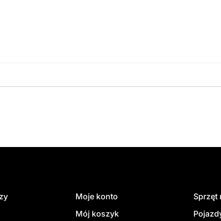
amówienie
dzy
Moje konto
Sprzęt
Mój koszyk
Pojazd