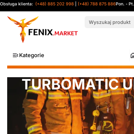
Obsługa klienta:
(+48) 885 202 998
|
(+48) 788 875 886
Pon. - Pt
Kategorie
TURBOMATIC U