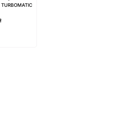
ów TURBOMATIC
ł
ukt
ępny na
wienie