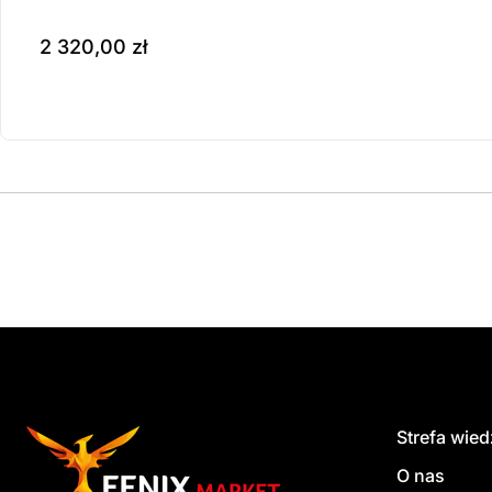
2 320,00
zł
Produkt dostępny na z
do koszyka
Strefa wie
O nas