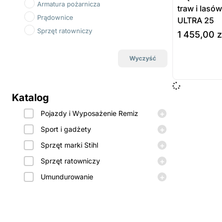
Armatura pożarnicza
traw i las
Prądownice
ULTRA 25
Sprzęt ratowniczy
1 455,00
z
do koszyka
Wyczyść
Prod
dost
Katalog
zamó
+
Pojazdy i Wyposażenie Remiz
+
Sport i gadżety
+
Sprzęt marki Stihl
+
Sprzęt ratowniczy
+
Umundurowanie