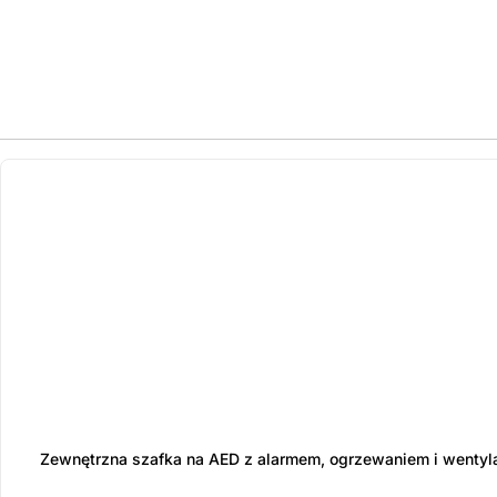
ostatnie sztuki
na zamówienie
Zewnętrzna szafka na AED z alarmem, ogrzewaniem i wentyl