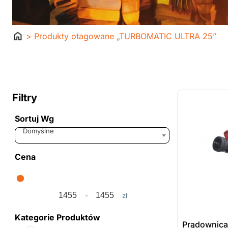
Strona
> Produkty otagowane „TURBOMATIC ULTRA 25”
główna
ostatnie sztuki
na zamówienie
Filtry
Sortuj Wg
Sort Products
Domyślne
Cena
-
zł
Minimum Price
Maximum Price
Kategorie Produktów
Prądownica