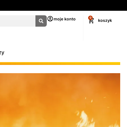
0
moje konto
zy