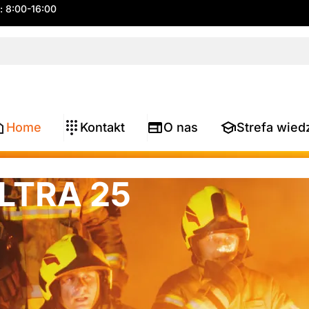
.: 8:00-16:00
Home
Kontakt
O nas
Strefa wied
LTRA 25