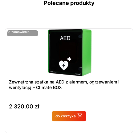
Polecane produkty
ostatnie sztuki
na zamówienie
ost
n
Zewnętrzna szafka na AED z alarmem, ogrzewaniem i
wentylacją – Climate BOX
2 320,00
zł
Produkt dostępny na
do koszyka
zamówienie