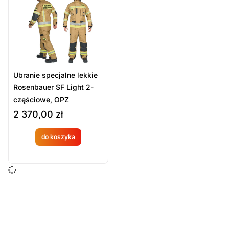
Sort Products
Domyślne
Cena
-
zł
Minimum Price
Maximum Price
Ubranie specjalne lekkie
Kategorie Produktów
Rosenbauer SF Light 2-
częściowe, OPZ
Ubrania specjalne
2 370,00
zł
Umundurowanie
Umundurowanie specjalne i koszarowe
do koszyka
Produkt
Wyczyść
dostępny
na
zamówien
ie