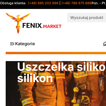
Obsługa klienta:
(+48) 885 202 998
|
(+48) 788 875 886
Pon. - Pt
Kategorie
Uszczelka sili
silikon