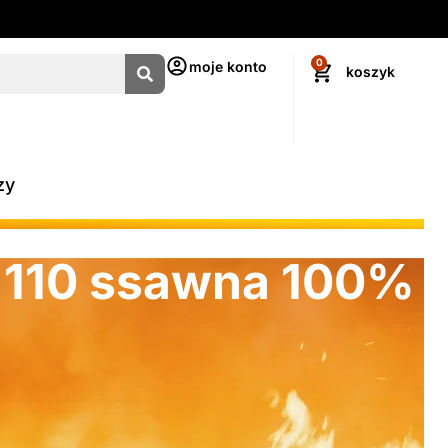
0
moje konto
zy
w 110 ssawna 100%