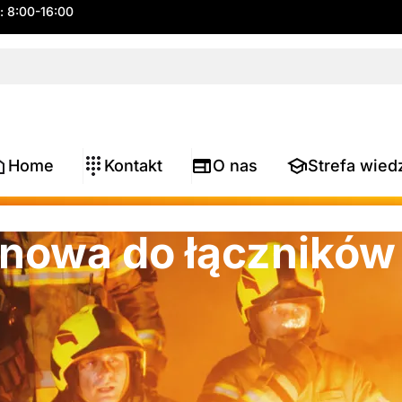
.: 8:00-16:00
Home
Kontakt
O nas
Strefa wied
konowa do łącznikó