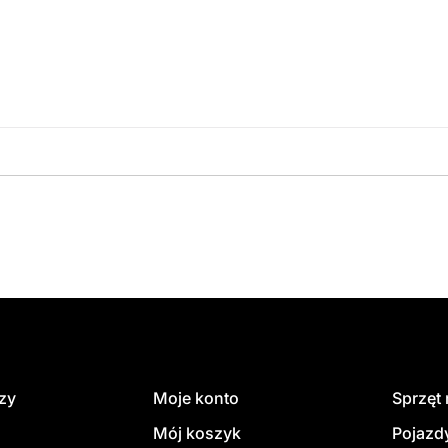
amówienie
dzy
Moje konto
Sprzęt
Mój koszyk
Pojazd