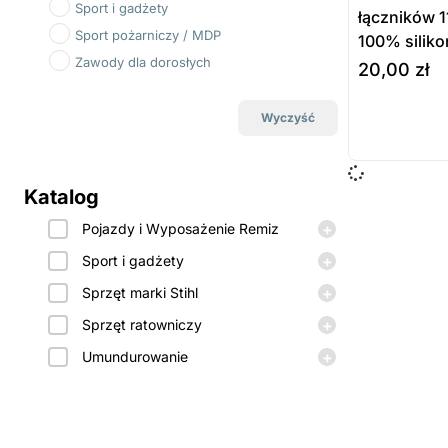
Sport i gadżety
łączników 
Sport pożarniczy / MDP
100% siliko
Zawody dla dorosłych
20,00
zł
do koszyka
Wyczyść
Prod
dost
Katalog
zamó
+
Pojazdy i Wyposażenie Remiz
+
Sport i gadżety
+
Sprzęt marki Stihl
+
Sprzęt ratowniczy
+
Umundurowanie