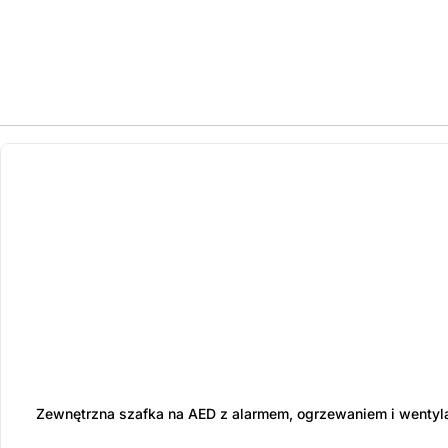
ostatnie sztuki
na zamówienie
Zewnętrzna szafka na AED z alarmem, ogrzewaniem i wentyl