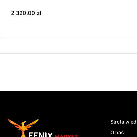
2 320,00
zł
Produkt dostępny na z
do koszyka
Strefa wie
O nas