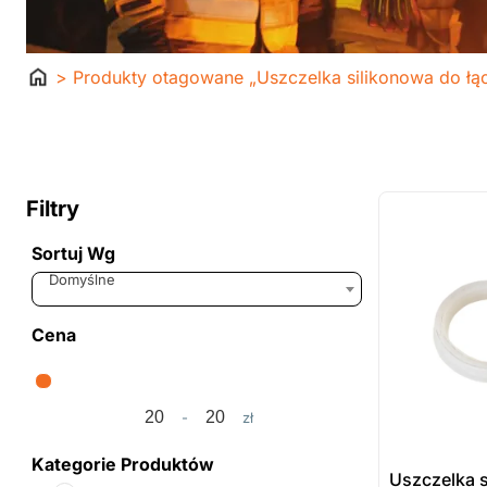
Strona
> Produkty otagowane „Uszczelka silikonowa do łą
główna
ostatnie sztuki
na zamówienie
Filtry
Sortuj Wg
Sort Products
Domyślne
Cena
-
zł
Minimum Price
Maximum Price
Kategorie Produktów
Uszczelka 