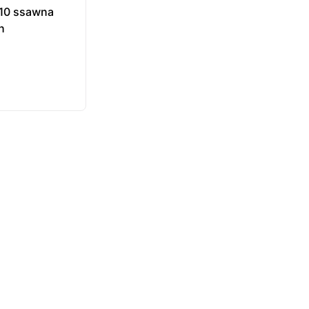
110 ssawna
n
ukt
ępny na
wienie